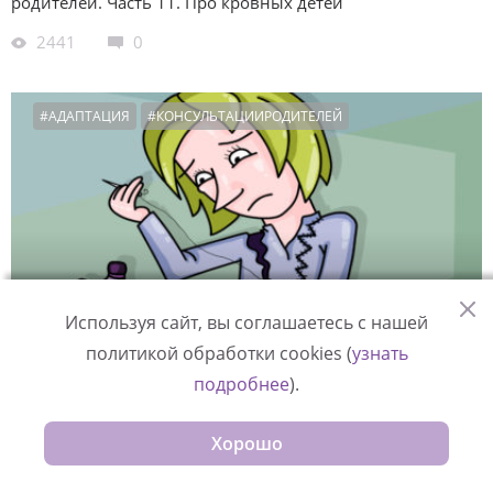
родителей. Часть 11. Про кровных детей
2441
0
#АДАПТАЦИЯ
#КОНСУЛЬТАЦИИРОДИТЕЛЕЙ
Используя сайт, вы соглашаетесь с нашей
политикой обработки cookies (
узнать
подробнее
).
31 января 2019
«Ах, если б снова все начать!» Ошибки приемных
Хорошо
родителей. Часть 10. Про помощь себе
2733
0