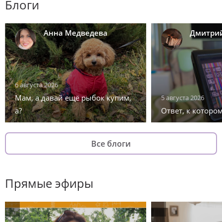
Блоги
Анна Медведева
Дмитрий
6 августа 2026
Мам, а давай ещё рыбок купим,
5 августа 2026
а?
Ответ, к котором
Все блоги
Прямые эфиры