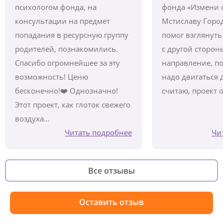
психологом фонда, на
фонда «Измени 
консультации на предмет
Мстиславу Горо
попадания в ресурсную группу
помог взглянуть
родителей, познакомились.
с другой сторон
Спасибо огромнейшее за эту
направление, п
возможность! Ценю
надо двигаться 
бесконечно!❤️ Однозначно!
считаю, проект 
Этот проект, как глоток свежего
воздуха…
Читать подробнее
Чи
Все отзывы
Оставить отзыв