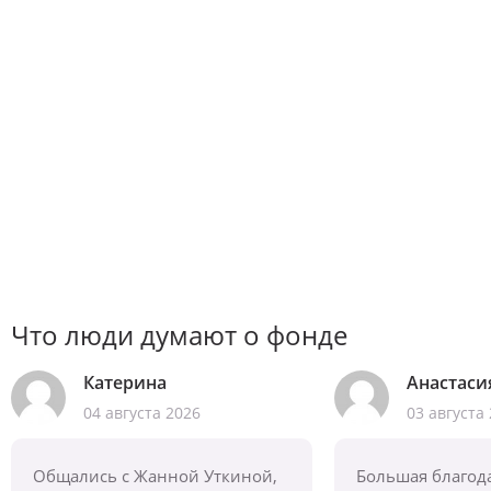
Хороший повод
Он-лайн курс
Платформа волонтерского
фонда
для по
фандрайзинга
родителей
Что люди думают о фонде
Катерина
Анастаси
04 августа 2026
03 августа
Общались с Жанной Уткиной,
Большая благод