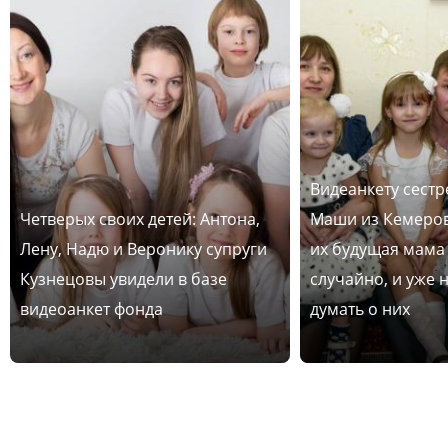
Видеанкету сест
Четверых своих детей: Антона,
Маши из Кемеров
Лену, Надю и Веронику супруги
их будущая мама
Кузнецовы увидели в базе
случайно, и уже 
видеоанкет фонда
думать о них