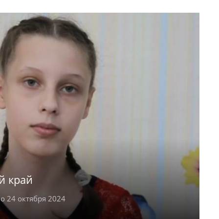
1 году. Энергичный Никита участвует во
иятиях, старательно учится в школе, а на
рикладным творчеством. Паренек нуждается
оддержке окружающих.
й край
о 24 октября 2024