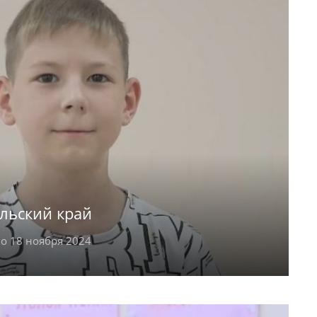
льский край
о 18 ноября 2024
году, Екатерина – в 2009 году, а Станислав –
адостный, весёлый Артём любит погулять на