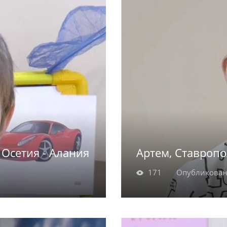
Осетия - Алания
Артем, Ставропо
171
Опубликован
и любопытная
Артём родился в 2013 
округ, внимательно
в 2014 году. Жизнер