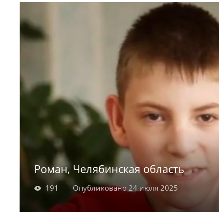
семье!). Улыбчивая, любознательная, энерги
учится в школе, любит читать, охотно занима
мечтает прыгнуть с парашютом.
Роман, Челябинская область
191
Опубликовано 24 июля 2025