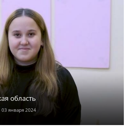
бятами в прятки и догонялки. Он много
орчеству, и спорту.
ая область
 03 января 2024
009 году. Добродушная, отзывчивая Милана