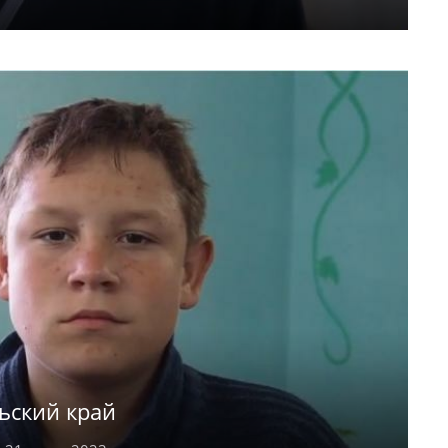
году, Вадим – в 2006 году, Андрей – в 2010
4 году. (Алена и Вадим достигли
есёлый Артём обожает физические нагрузки
. Мальчик хорошо ладит с другими детьми,
ем и конструированием. Артём мечтает
ьский край