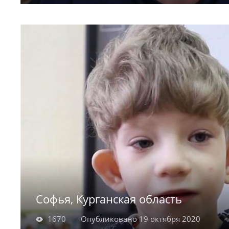
Максим родился в 2010 году. Спокойный, по
рассудительный Максим увлекается спортом,
взрослым в хозяйственных делах, с интерес
столярным делом.
Софья, Курганская область
1670
Опубликовано 19 октября 2020