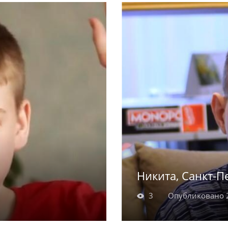
чная Зоя старательно
в школе предпочитае
ется спортом,
Мила гуляет на свеж
и спортом.
Никита, Санкт-П
3
Опубликовано 2