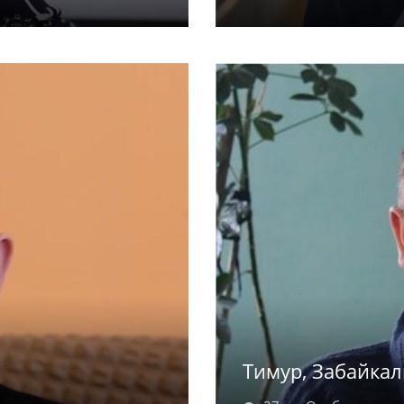
ка любит играть с
Артем родился в 2008 
роприятиях. Ласковая
году, а Алена – в 200
го человека.
совершеннолетия). В
и коллективные игры
увлекается рисовани
стать машинистом.
Тимур, Забайкал