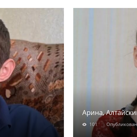
ный,
Никита родился в 201
ь за природой,
всевозможных меропр
их он знает всё.
досуге занимается п
в эмоциональной п
Арина, Алтайски
101
Опубликован