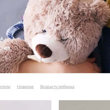
ДА
ТЗЫВ
ители
Новизне
Возрасту ребенка