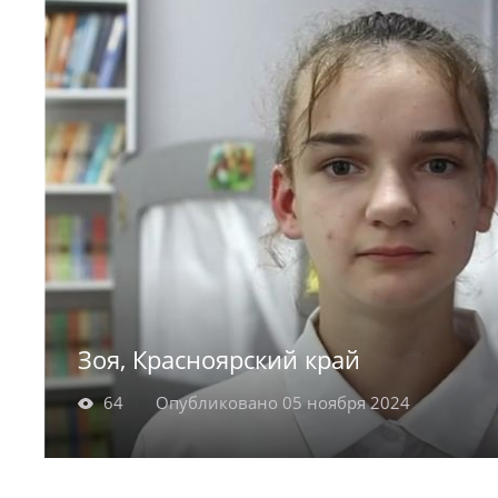
наблюдает за детьми и за тем, что происходи
Аполинария любит индивидуальные занятия
интересом выполняет задания, прислушиваяс
исправляя ошибки.
Зоя, Красноярский край
64
Опубликовано 05 ноября 2024
Зоя родилась в 2009 году, а Богдан - в 2012 го