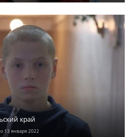
10 году. Творческой и застенчивой Арине
епить, читать. Девочка хорошо ладит с
едпочитает одиночество.
ьский край
о 13 января 2022