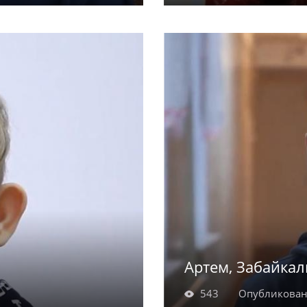
кладистый и
Арина родилась в 20
 охотно помогает
нравится рисовать, л
ом занимается
окружающими, но пр
Артем, Забайкал
543
Опубликован