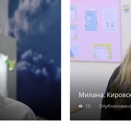
т в группе.
улице, поиграть с ре
. Малышка с
времени уделяет и тв
ь к подсказкам и
Милана, Кировск
10
Опубликовано
ду. (Богдан уже в
Милана родилась в 2