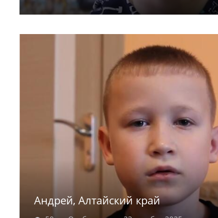
Софья родилась в 2014 году. Активная Сонеч
ребятами, гулять на улице, участвовать в ме
и добродушная, она никогда не обидит друго
Андрей, Алтайский край