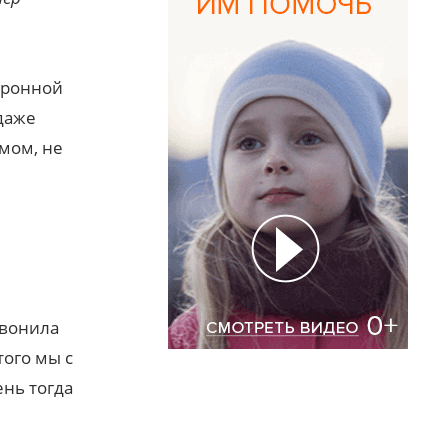
тронной
 даже
мом, не
звонила
того мы с
ень тогда