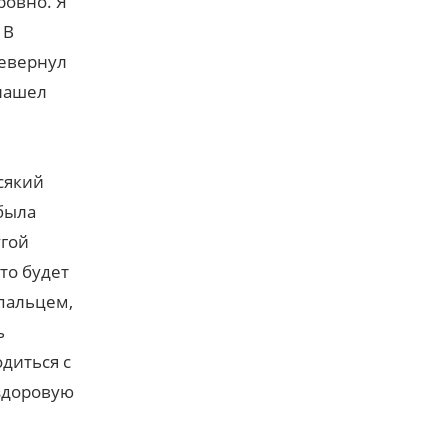
ровно. Я
 В
ревернул
 нашел
сякий
 была
угой
то будет
 пальцем,
ь
диться с
 здоровую