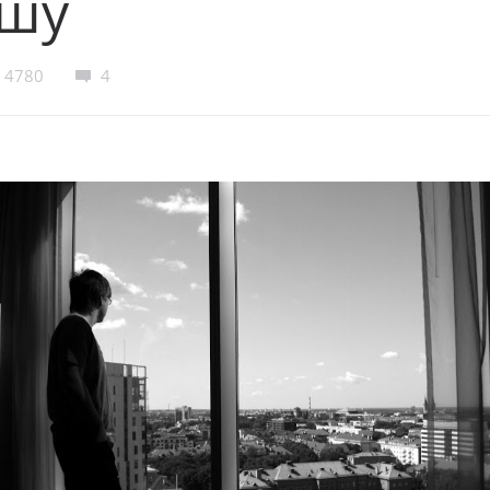
шу
4780
4