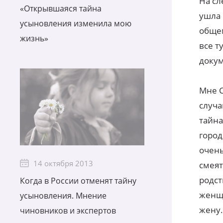
На сл
«Открывшаяся тайна
ушла 
усыновления изменила мою
общем
жизнь»
все т
доку
Мне С
случа
тайна
город
очень
14 октября 2013
смеят
родст
Когда в России отменят тайну
женщи
усыновления. Мнение
жену.
чиновников и экспертов