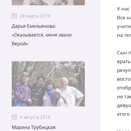
У нас
28 марта 2019
Все н
Дарья Емельянова:
учите
«Оказывается, меня звали
на те
Верой»
Сын п
врать
резул
восто
отобр
не та
девуш
этого
4 августа 2016
Марина Трубицкая: