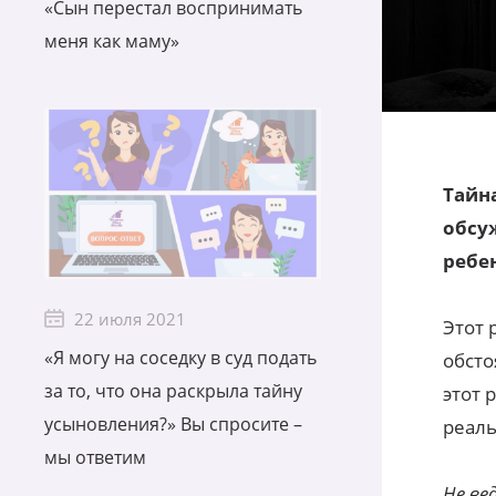
«Сын перестал воспринимать
меня как маму»
Тайн
обсу
ребе
22 июля 2021
Этот 
«Я могу на соседку в суд подать
обсто
за то, что она раскрыла тайну
этот 
усыновления?» Вы спросите –
реал
мы ответим
Не ве