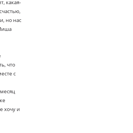
т, какая-
 счастью,
и, но нас
 Миша
е
ь, что
есте с
 месяц
аже
е хочу и