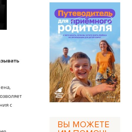
азывать
мена,
позволяет
ния с
тер