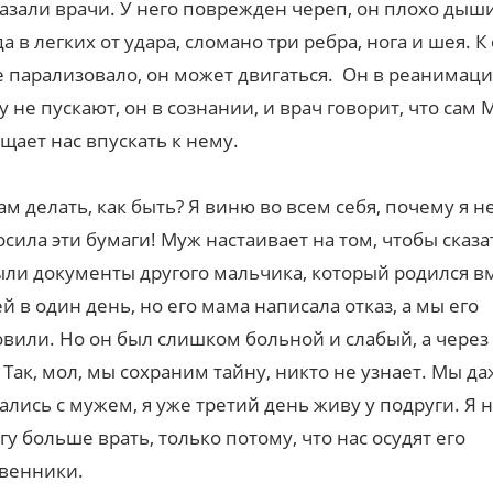
казали врачи. У него поврежден череп, он плохо дыши
да в легких от удара, сломано три ребра, нога и шея. К
е парализовало, он может двигаться. Он в реанимаци
у не пускают, он в сознании, и врач говорит, что сам
щает нас впускать к нему.
ам делать, как быть? Я виню во всем себя, почему я н
сила эти бумаги! Муж настаивает на том, чтобы сказат
ыли документы другого мальчика, который родился вм
 в один день, но его мама написала отказ, а мы его
вили. Но он был слишком больной и слабый, а через
 Так, мол, мы сохраним тайну, никто не узнает. Мы д
ались с мужем, я уже третий день живу у подруги. Я н
гу больше врать, только потому, что нас осудят его
венники.