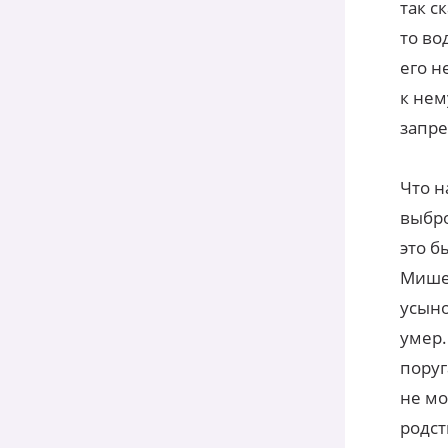
так с
то во
его н
к нем
запре
Что н
выбро
это б
Мишей
усыно
умер.
поруг
не мо
родст