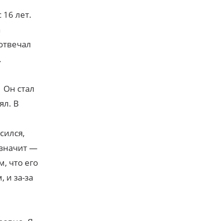
 16 лет.
а
 отвечал
.
 Он стал
ял. В
сился,
 значит —
, что его
 и за-за