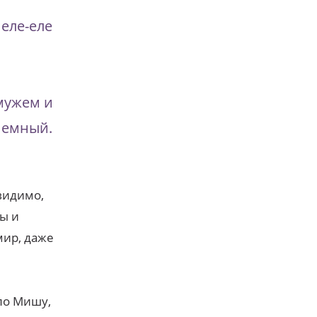
еле-еле
 мужем и
иемный.
 видимо,
ы и
мир, даже
сло Мишу,