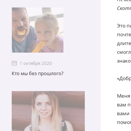
Скотт
Это п
почте
длите
смогл
знако
1 октября 2020
Кто мы без прошлого?
«Добр
Меня 
вам п
вами 
помо