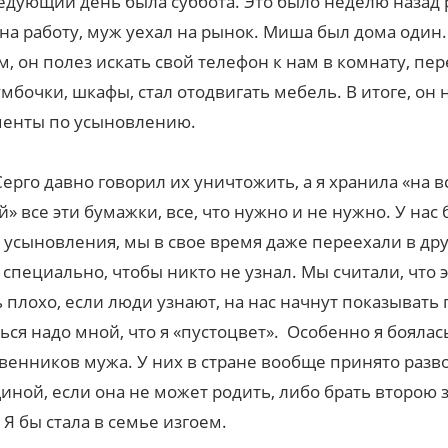
едующий день была суббота. Это было неделю назад 
на работу, муж уехал на рынок. Миша был дома один.
, он полез искать свой телефон к нам в комнату, пе
умбочки, шкафы, стал отодвигать мебель. В итоге, он
менты по усыновлению.
ерго давно говорил их уничтожить, а я хранила «на в
й» все эти бумажки, все, что нужно и не нужно. У нас
 усыновления, мы в свое время даже переехали в др
 специально, чтобы никто не узнал. Мы считали, что э
 плохо, если люди узнают, на нас начнут показывать
ься надо мной, что я «пустоцвет». Особенно я боялас
венников мужа. У них в стране вообще принято разво
ной, если она не может родить, либо брать второю
 Я бы стала в семье изгоем.