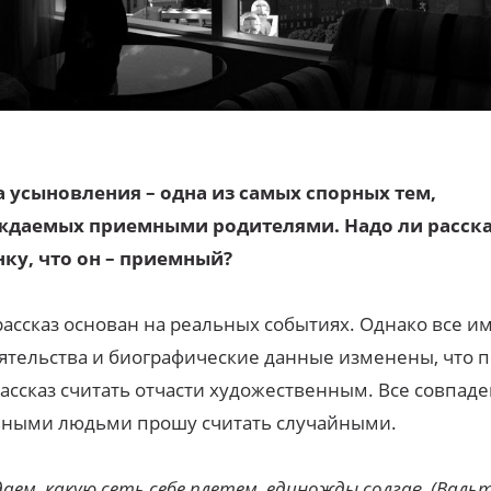
а усыновления – одна из самых спорных тем,
ждаемых приемными родителями. Надо ли расск
нку, что он – приемный?
рассказ основан на реальных событиях. Однако все и
ятельства и биографические данные изменены, что 
рассказ считать отчасти художественным. Все совпаде
ьными людьми прошу считать случайными.
даем, какую сеть себе плетем, единожды солгав. (Валь