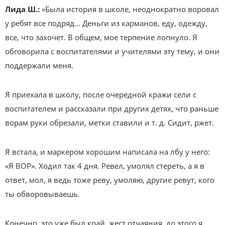
Лида Ш.:
«Была история в школе, неоднократно воровал
у ребят все подряд… Деньги из карманов, еду, одежду,
все, что захочет. В общем, мое терпение лопнуло. Я
обговорила с воспитателями и учителями эту тему, и они
поддержали меня.
Я приехала в школу, после очередной кражи сели с
воспитателем и рассказали при других детях, что раньше
ворам руки обрезали, метки ставили и т. д. Сидит, ржет.
Я встала, и маркером хорошим написала на лбу у него:
«Я ВОР». Ходил так 4 дня. Ревел, умолял стереть, а я в
ответ, мол, я ведь тоже реву, умоляю, другие ревут, кого
ты обворовываешь.
Конечно, это уже был край, жест отчаяния, до этого я