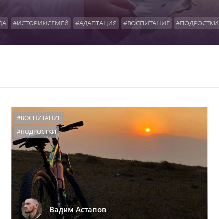
ДА
#ИСТОРИИСЕМЕЙ
#АДАПТАЦИЯ
#ВОСПИТАНИЕ
#ПОДРОСТКИ
Ы
#ОФОНДЕ
#НАШАВИДЕОАНКЕТА
#КРОВНЫЕРОДСТВЕННИКИ
#
И
#ДОИПОСЛЕ
#ПРЯМОЙЭФИР
#ОТЧЕТЫФОНДА
#ВОЗВРАТЫ
#
ВПРИЕМНОГОРОДИТЕЛЬСТВА
#АНГЕЛЫХРАНИТЕЛИ
#1000ПЕРВЫХВ
ЦИИ
#ЧЕСТНЫЕДИАЛОГИ
#ПОЧИТАЙМНЕ
#РЕПЕТИТОРЫ
#ПЕРЕД
#ВОСПИТАНИЕ
#ПОДРОСТКИ
Вадим Астапов