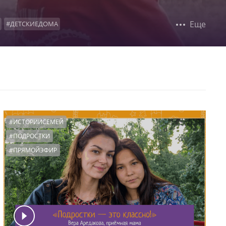
Еще
#ДЕТСКИЕДОМА
ВСТРЕЧАСРЕБЕНКОМ
#ОБРАЗОВАНИЕ
ТАЙНАУСЫНОВЛЕНИЯ
АЖНЫХДНЕЙ
#ПРОСЕМЬЮ
ЫШКА
#ОПРОС
#ТОГДАСЕЙЧАС
#ИСТОРИИСЕМЕЙ
#ПОДРОСТКИ
#ПРЯМОЙЭФИР