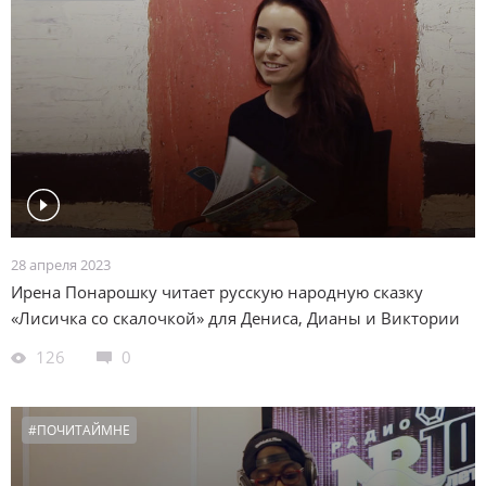
#КРОВНЫЕРОДСТВЕННИКИ
#ВСТРЕЧАСРЕБЕНКОМ
#ОБРАЗОВАНИЕ
#ЗДОРОВЬЕ
#ИНОСТРАННОЕУСЫНОВЛЕНИЕ
#ОРГАНЫОПЕКИ
#ДОИПОСЛЕ
#ПРЯМОЙЭФИР
#ОТЧЕТЫФОНДА
#ВОЗВРАТЫ
#ТАЙНАУСЫНОВЛЕНИЯ
#ФОНДПРЕЗИДЕНТСКИХГРАНТОВ
#НОВЫЙГОД
#ТЕСТДРАЙВПРИЕМНОГОРОДИТЕЛЬСТВА
#АНГЕЛЫХРАНИТЕЛИ
#1000ПЕРВЫХВАЖНЫХДНЕЙ
28 апреля 2023
#ПРОСЕМЬЮ
#СЕМЬЯПЕРЕХОДНЫЙПЕРИОД
Ирена Понарошку читает русскую народную сказку
«Лисичка со скалочкой» для Дениса, Дианы и Виктории
#МНОГОДЕТНЫЕ
#ИНСТРУКЦИИ
#ЧЕСТНЫЕДИАЛОГИ
#РЕПЕТИТОРЫ
#ПЕРЕДЫШКА
#ОПРОС
126
0
#ТОГДАСЕЙЧАС
#КОНСУЛЬТАЦИИ
#ХОРОШИЙПОВОД
#ПОЧИТАЙМНЕ