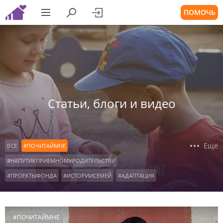
ПОМОЧЬ
Статьи, блоги и видео
Еще
ВСЕ
#ПОЧИТАЙМНЕ
#НАПУТИКПРИЕМНОМУРОДИТЕЛЬСТВУ
#ПРОЕКТЫФОНДА
#ИСТОРИИСЕМЕЙ
#АДАПТАЦИЯ
#ВОСПИТАНИЕ
#ПОДРОСТКИ
#ДЕТСКИЕДОМА
#КОНСУЛЬТАЦИИРОДИТЕЛЕЙ
#ОСОБЫЕДЕТИ
#ПОЧИТАЙМНЕ
#ДЕТИСИРОТЫ
#ОФОНДЕ
#НАШАВИДЕОАНКЕТА