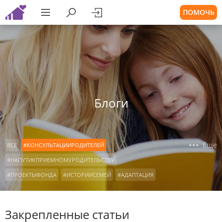
ПОМОЧЬ
Блоги
Еще
ВСЕ
#КОНСУЛЬТАЦИИРОДИТЕЛЕЙ
#НАПУТИКПРИЕМНОМУРОДИТЕЛЬСТВУ
#ПРОЕКТЫФОНДА
#ИСТОРИИСЕМЕЙ
#АДАПТАЦИЯ
#ВОСПИТАНИЕ
#ПОДРОСТКИ
#ДЕТСКИЕДОМА
#ОСОБЫЕДЕТИ
#ДЕТИСИРОТЫ
#НАШАВИДЕОАНКЕТА
Закрепленные статьи
#КРОВНЫЕРОДСТВЕННИКИ
#ВСТРЕЧАСРЕБЕНКОМ