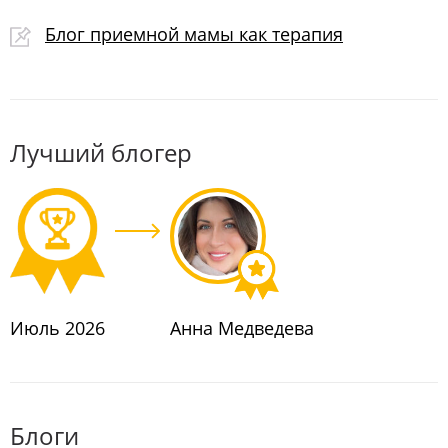
#ОБРАЗОВАНИЕ
#ЗДОРОВЬЕ
Блог приемной мамы как терапия
#ИНОСТРАННОЕУСЫНОВЛЕНИЕ
#ОРГАНЫОПЕКИ
#ДОИПОСЛЕ
#ВОЗВРАТЫ
#ТАЙНАУСЫНОВЛЕНИЯ
#ФОНДПРЕЗИДЕНТСКИХГРАНТОВ
#НОВЫЙГОД
Лучший блогер
#ТЕСТДРАЙВПРИЕМНОГОРОДИТЕЛЬСТВА
#АНГЕЛЫХРАНИТЕЛИ
#ПРОСЕМЬЮ
#СЕМЬЯПЕРЕХОДНЫЙПЕРИОД
#МНОГОДЕТНЫЕ
Июль 2026
Анна Медведева
Блоги