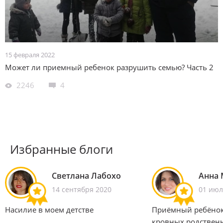
15 февраля 2022
Может ли приемный ребенок разрушить семью? Часть 2
2246
4
Избранные блоги
Светлана Лабохо
Анна 
14 сентября 2020
01 июл
Насилие в моем детстве
Приёмный ребёнок
кровных родствен