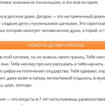
илием знакома не понаслышке, и это моя история.
ла в детском доме. Детдом — это не пряничный домик
 сладкие дети с пухленькими щечками. Это сиротска
ма, которая насилует человеческие души, а порой, и т
ПОМОЧЬ ДЕТЯМ-СИРОТАМ
в этой системе, ты не знаешь своих границ. Тебе неи
 они. Тебе некому про них рассказать и тебя научить.
о цифра на попечении государства. Тебя одевают, ко
ют, даже возят в лагерь летом/зимой отдыхать, в муз
ы, цирк, зоопарк.
ие — это когда ты в 7 лет испытываешь удовольстви