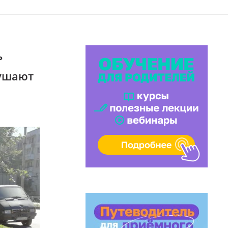
ь
нушают