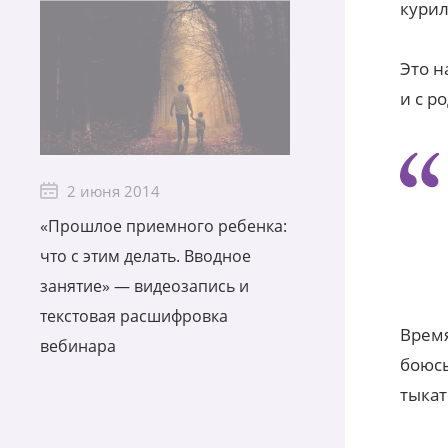
курил
Это н
и с р
2 июня 2014
«Прошлое приемного ребенка:
что с этим делать. Вводное
занятие» — видеозапись и
текстовая расшифровка
Время
вебинара
боюсь
тыкат