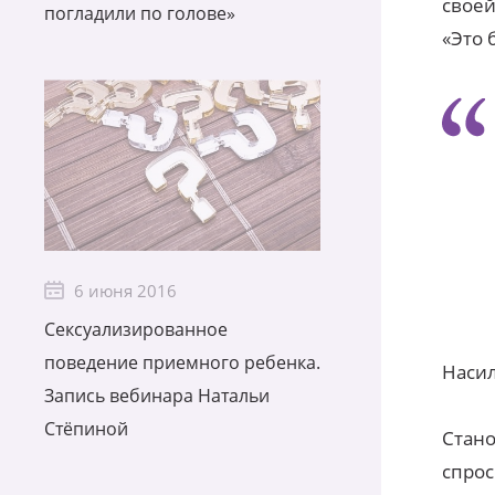
своей
погладили по голове»
«Это 
6 июня 2016
Сексуализированное
поведение приемного ребенка.
Насил
Запись вебинара Натальи
Стёпиной
Стано
спрос