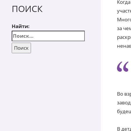
Когда
ПОИСК
участ
Много
Найти:
за че
раскр
ненав
Во вз
завод
будеш
В дет