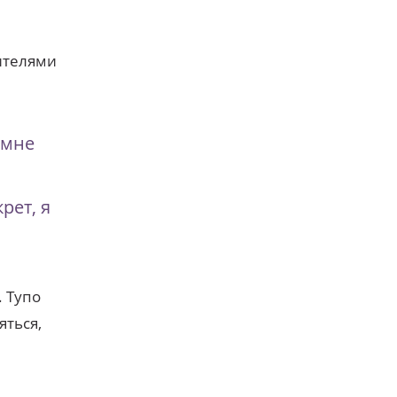
дителями
 мне
рет, я
. Тупо
яться,