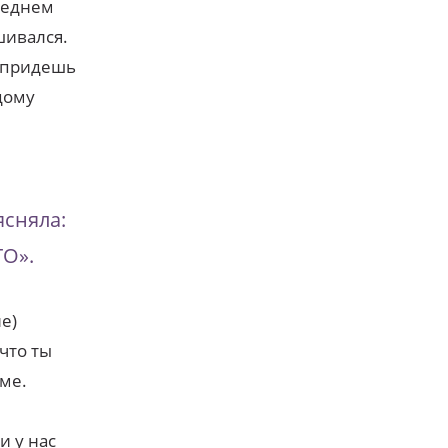
оседнем
шивался.
о придешь
 дому
ясняла:
ГО».
е)
 что ты
еме.
и у нас