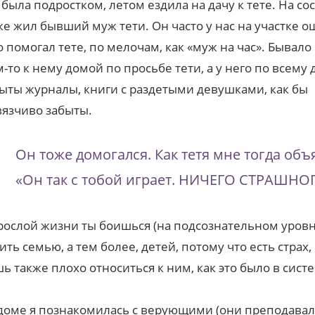
 была подростком, летом ездила на дачу к тете. На с
ке жил бывший муж тети. Он часто у нас на участке о
 помогал тете, по мелочам, как «муж на час». Бывал
м-то к нему домой по просьбе тети, а у него по всему
ыты журналы, книги с раздетыми девушками, как бы
язчиво забыты.
Он тоже домогался. Как тетя мне тогда объ
«Он так с тобой играет. НИЧЕГО СТРАШНО
рослой жизни ты боишься (на подсознательном уровн
ить семью, а тем более, детей, потому что есть страх,
ь также плохо относиться к ним, как это было в сист
доме я познакомилась с верующими (они преподавал