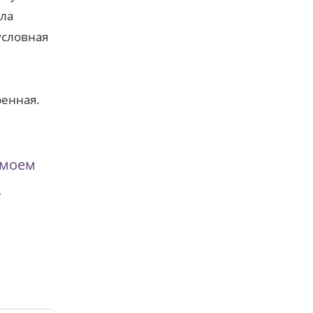
ала
условная
ренная.
 моем
.