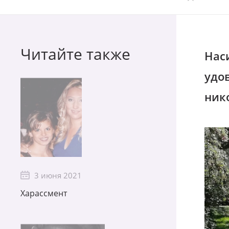
Читайте также
Наси
удо
ник
3 июня 2021
Харассмент