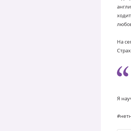
англи
ходит
любов
На се
Страх
Я нау
#нет