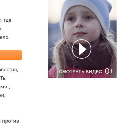
, где
я
ело.
звестно,
 Ты
рмят,
еи,
е против