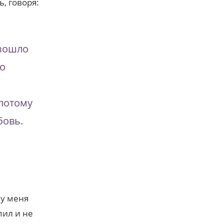
, говоря:
изошло
то
потому
бовь.
 у меня
пил и не