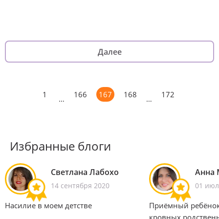
Далее
1
166
167
168
172
…
…
Избранные блоги
Светлана Лабохо
Анна 
14 сентября 2020
01 июл
Насилие в моем детстве
Приёмный ребёнок
кровных родствен