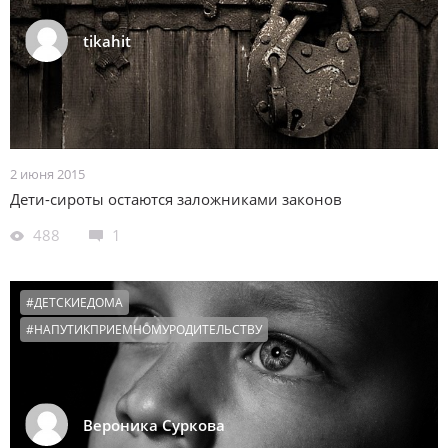
tikahit
2 июня 2015
Дети-сироты остаются заложниками законов
488
1
#ДЕТСКИЕДОМА
#НАПУТИКПРИЕМНОМУРОДИТЕЛЬСТВУ
Вероника Суркова