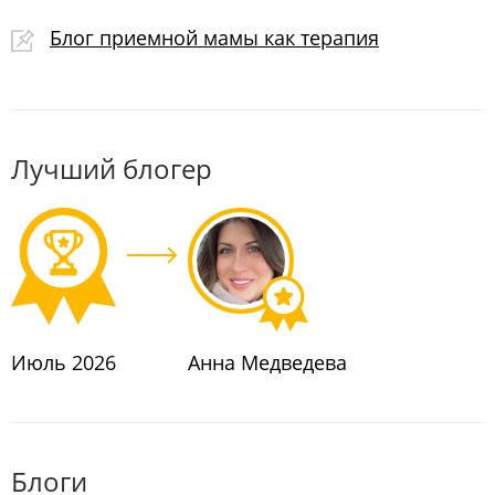
#ОБРАЗОВАНИЕ
#ЗДОРОВЬЕ
Блог приемной мамы как терапия
#ИНОСТРАННОЕУСЫНОВЛЕНИЕ
#ОРГАНЫОПЕКИ
#ДОИПОСЛЕ
#ВОЗВРАТЫ
#ТАЙНАУСЫНОВЛЕНИЯ
#ФОНДПРЕЗИДЕНТСКИХГРАНТОВ
#НОВЫЙГОД
Лучший блогер
#ТЕСТДРАЙВПРИЕМНОГОРОДИТЕЛЬСТВА
#АНГЕЛЫХРАНИТЕЛИ
#ПРОСЕМЬЮ
#СЕМЬЯПЕРЕХОДНЫЙПЕРИОД
#МНОГОДЕТНЫЕ
Июль 2026
Анна Медведева
Блоги