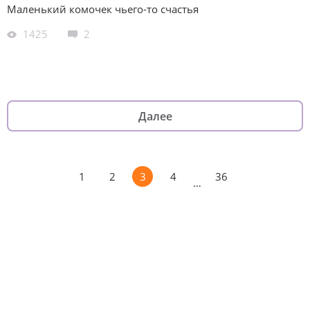
Маленький комочек чьего-то счастья
1425
2
Далее
1
2
3
4
36
…
Изменяйте жизни детей из детских