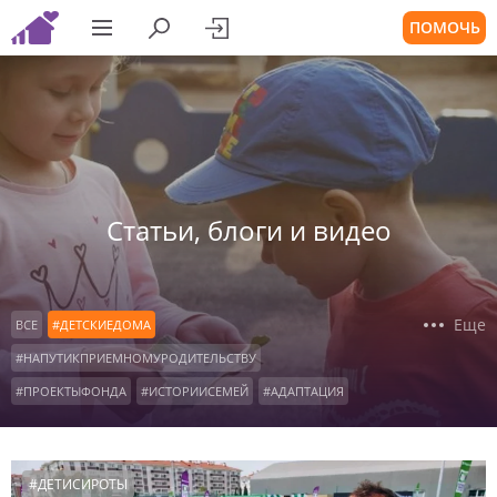
ПОМОЧЬ
Статьи, блоги и видео
Еще
ВСЕ
#ДЕТСКИЕДОМА
#НАПУТИКПРИЕМНОМУРОДИТЕЛЬСТВУ
#ПРОЕКТЫФОНДА
#ИСТОРИИСЕМЕЙ
#АДАПТАЦИЯ
#ВОСПИТАНИЕ
#ПОДРОСТКИ
#КОНСУЛЬТАЦИИРОДИТЕЛЕЙ
#ОСОБЫЕДЕТИ
#ДЕТИСИРОТЫ
#ДЕТИСИРОТЫ
#ОФОНДЕ
#НАШАВИДЕОАНКЕТА