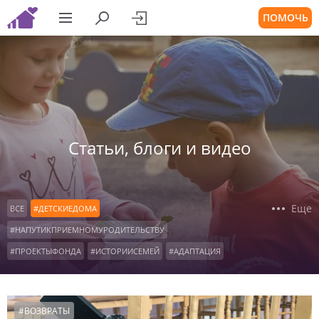
ПОМОЧЬ
Статьи, блоги и видео
Еще
ВСЕ
#ДЕТСКИЕДОМА
#НАПУТИКПРИЕМНОМУРОДИТЕЛЬСТВУ
#ПРОЕКТЫФОНДА
#ИСТОРИИСЕМЕЙ
#АДАПТАЦИЯ
#ВОСПИТАНИЕ
#ПОДРОСТКИ
#КОНСУЛЬТАЦИИРОДИТЕЛЕЙ
#ОСОБЫЕДЕТИ
#ВОЗВРАТЫ
#ДЕТИСИРОТЫ
#ОФОНДЕ
#НАШАВИДЕОАНКЕТА