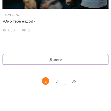
6 мая 2024
«Оно тебе надо?!»
850
2
Далее
1
2
3
36
…