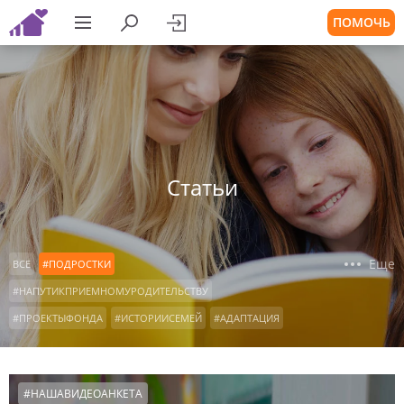
ПОМОЧЬ
Статьи
Еще
ВСЕ
#ПОДРОСТКИ
#НАПУТИКПРИЕМНОМУРОДИТЕЛЬСТВУ
#ПРОЕКТЫФОНДА
#ИСТОРИИСЕМЕЙ
#АДАПТАЦИЯ
#ВОСПИТАНИЕ
#ДЕТСКИЕДОМА
#КОНСУЛЬТАЦИИРОДИТЕЛЕЙ
#ОСОБЫЕДЕТИ
#НАШАВИДЕОАНКЕТА
#ДЕТИСИРОТЫ
#ОФОНДЕ
#НАШАВИДЕОАНКЕТА