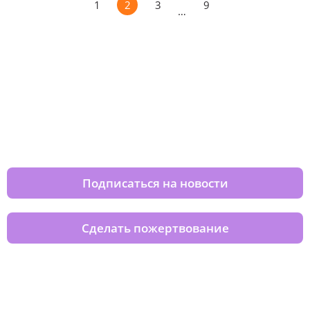
1
2
3
9
…
Изменяйте жизни детей из детских
домов вместе с нами
Подписаться на новости
Сделать пожертвование