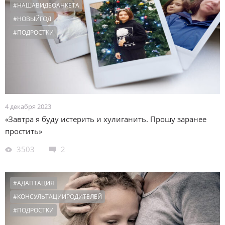
#НАШАВИДЕОАНКЕТА
#НОВЫЙГОД
#ПОДРОСТКИ
4 декабря 2023
«Завтра я буду истерить и хулиганить. Прошу заранее
простить»
3503
2
#АДАПТАЦИЯ
#КОНСУЛЬТАЦИИРОДИТЕЛЕЙ
#ПОДРОСТКИ