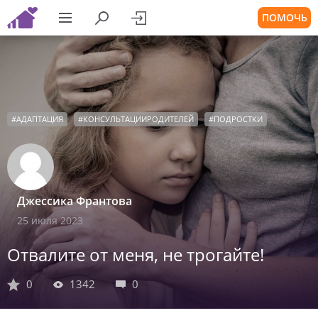
ПОМОЧЬ
#
АДАПТАЦИЯ
#
КОНСУЛЬТАЦИИРОДИТЕЛЕЙ
#
ПОДРОСТКИ
Джессика Франтова
25 июля 2023
Отвалите от меня, не трогайте!
0
1342
0