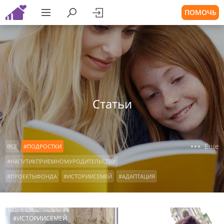
ПОМОЧЬ
Статьи
Еще
ВСЕ
#ПОДРОСТКИ
#НАПУТИКПРИЕМНОМУРОДИТЕЛЬСТВУ
#ПРОЕКТЫФОНДА
#ИСТОРИИСЕМЕЙ
#АДАПТАЦИЯ
#ВОСПИТАНИЕ
#ДЕТСКИЕДОМА
#КОНСУЛЬТАЦИИРОДИТЕЛЕЙ
#ОСОБЫЕДЕТИ
#ИСТОРИИСЕМЕЙ
#ДЕТИСИРОТЫ
#ОФОНДЕ
#НАШАВИДЕОАНКЕТА