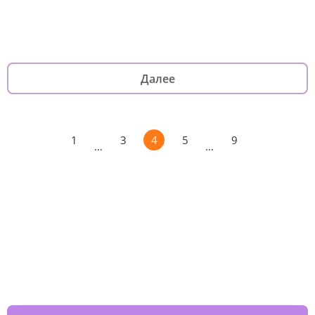
Далее
1
3
4
5
9
…
…
Изменяйте жизни детей из детских
домов вместе с нами