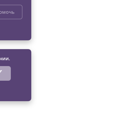
помочь
нии.