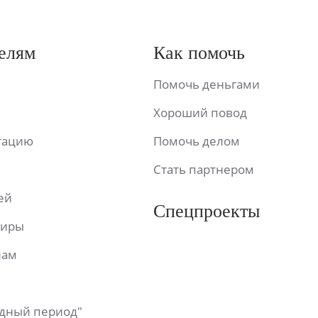
елям
Как помочь
Помочь деньгами
Хороший повод
ьтацию
Помочь делом
Стать партнером
ей
Спецпроекты
фиры
лам
одный период"