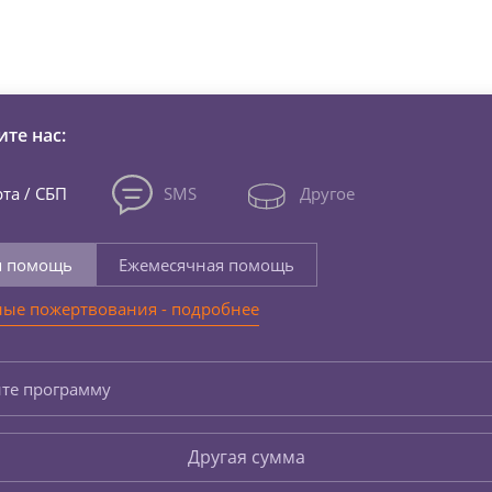
зни детей из детских домов 
те нас:
та / СБП
SMS
Другое
я помощь
Ежемесячная помощь
ые пожертвования - подробнее
те программу
Другая сумма