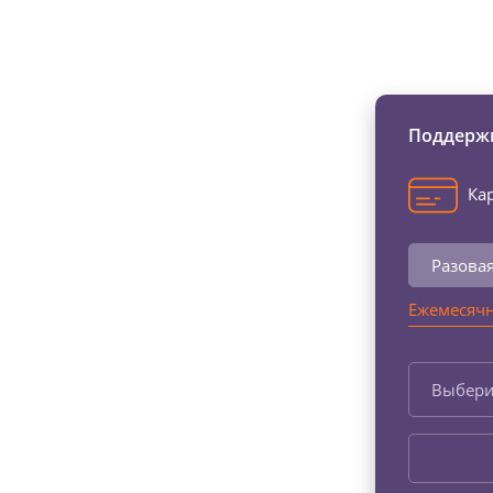
Изменяйте жи
Поддержи
Кар
Разова
Ежемесячн
Выбери