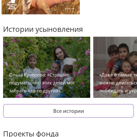
Истории усыновления
Ольга Кучерова: «Страшно
«Даже в самые 
подумать, что этих детей мог
можно двигаться
забрать кто-то другой»
побеждать и укр
Все истории
Проекты фонда