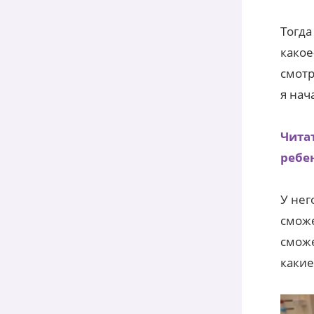
Тогда
какое
смотр
я нач
Чита
ребе
У нег
сможе
сможе
какие