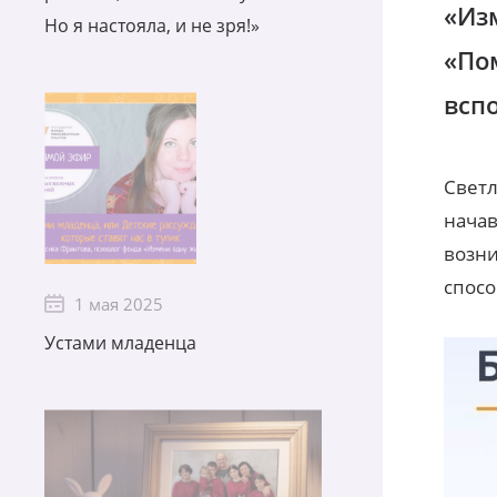
«Из
Но я настояла, и не зря!»
«Пом
всп
Светл
начав
возни
спосо
1 мая 2025
Устами младенца