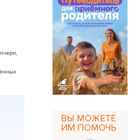
дочери,
венных