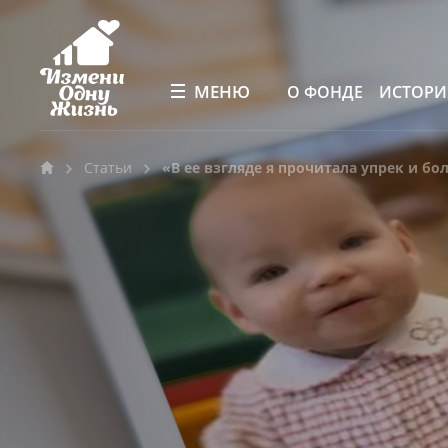
МЕНЮ
О ФОНДЕ
ИСТОР
Статьи
«В ее взгляде я прочитала упрек и бо