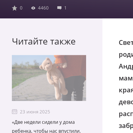
0
4460
1
Читайте также
Све
род
Андр
мам
кра
дев
23 июня 2025
расп
«Две недели сидели у дома
заб
ребенка, чтобы нас впустили.