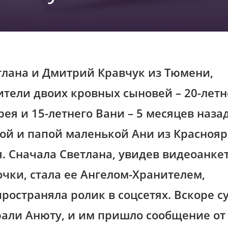
тлана и Дмитрий Кравчук из Тюмени,
ители двоих кровных сыновей – 20-летн
ея и 15-летнего Вани – 5 месяцев наза
ой и папой маленькой Ани из Краснояр
я. Сначала Светлана, увидев видеоанке
очки, стала ее Ангелом-Хранителем,
ространяла ролик в соцсетях. Вскоре с
рали Анюту, и им пришло сообщение от