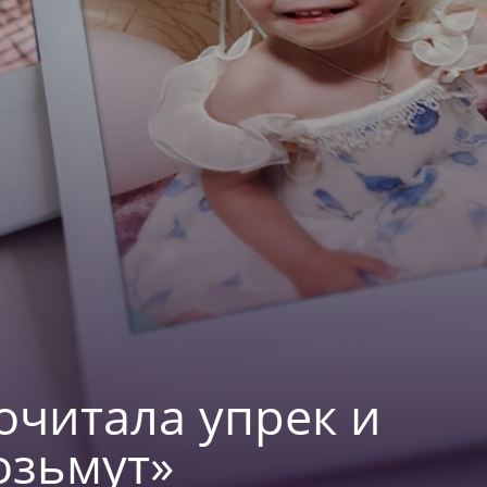
рочитала упрек и
озьмут»