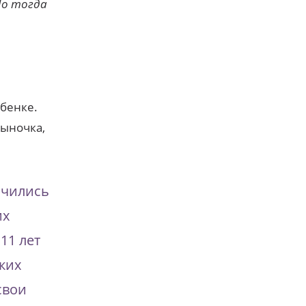
Но тогда
ебенке.
сыночка,
нчились
их
11 лет
ких
свои