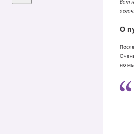
Вот н
девоч
О п
После
Очень
но мы