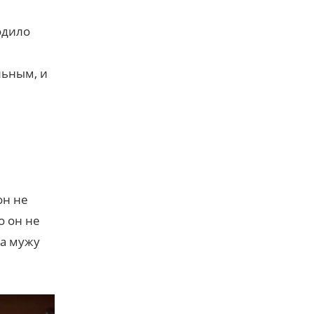
одило
льным, и
он не
о он не
ла мужу