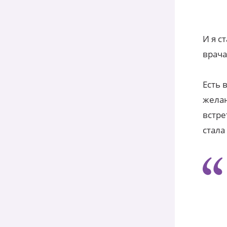
И я с
врача
Есть 
желан
встре
стала