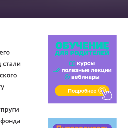
его
д стали
ского
ту
упруги
 фонда