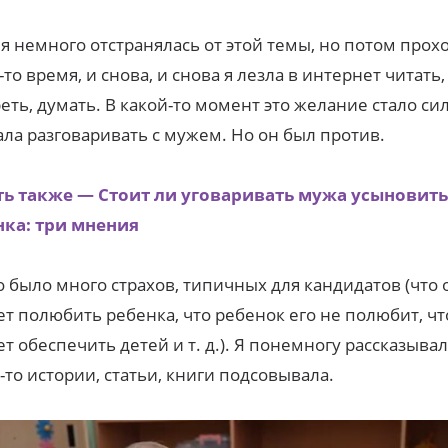
 я немного отстранялась от этой темы, но потом прох
-то время, и снова, и снова я лезла в интернет читать,
еть, думать. В какой-то момент это желание стало си
ала разговаривать с мужем. Но он был против.
ть также — Стоит ли уговаривать мужа усыновить
нка: три мнения
о было много страхов, типичных для кандидатов (что 
т полюбить ребенка, что ребенок его не полюбит, чт
т обеспечить детей и т. д.). Я понемногу рассказыва
-то истории, статьи, книги подсовывала.