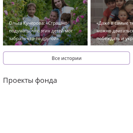
Ольга Кучерова: «Страшно
«Даже в самые 
подумать, что этих детей мог
можно двигаться
забрать кто-то другой»
побеждать и укр
Все истории
Проекты фонда