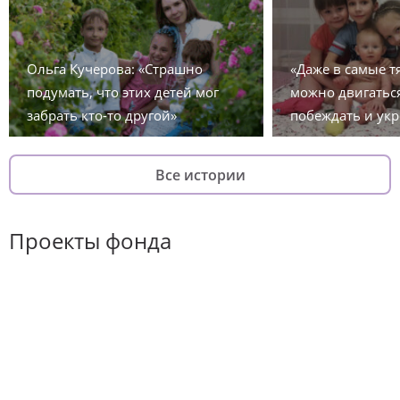
Ольга Кучерова: «Страшно
«Даже в самые 
подумать, что этих детей мог
можно двигаться
забрать кто-то другой»
побеждать и укр
Все истории
Проекты фонда