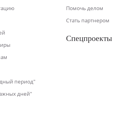
ьтацию
Помочь делом
Стать партнером
ей
Спецпроекты
фиры
лам
одный период"
важных дней"