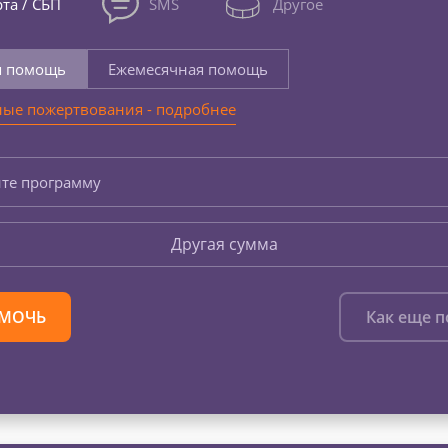
та / СБП
SMS
Другое
я помощь
Ежемесячная помощь
ые пожертвования - подробнее
те программу
Другая сумма
МОЧЬ
Как еще 