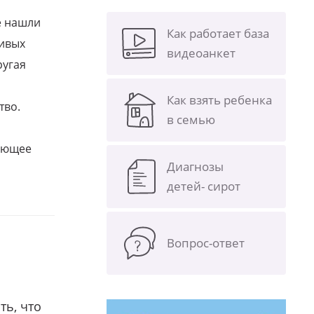
е нашли
Как работает база
ливых
видеоанкет
ругая
Как взять ребенка
тво.
в семью
щающее
Диагнозы
детей- сирот
Вопрос-ответ
ть, что