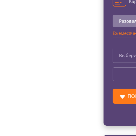
Кар
Разова
Ежемесячн
Выбери
ПО