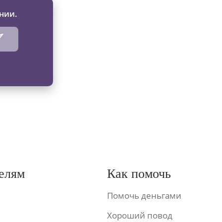
нии.
елям
Как помочь
Помочь деньгами
Хороший повод