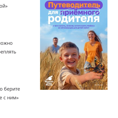
гой»
можно
реплять
о берите
е с ним»