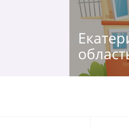
Екатери
област