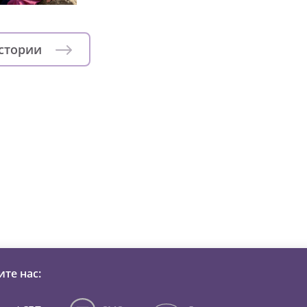
истории
зни детей из детских домов 
те нас: