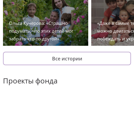
Ольга Кучерова: «Страшно
«Даже в самые 
подумать, что этих детей мог
можно двигаться
забрать кто-то другой»
побеждать и укр
Все истории
Проекты фонда