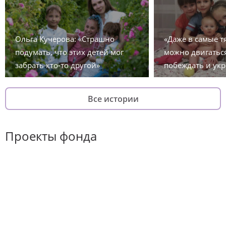
Ольга Кучерова: «Страшно
«Даже в самые 
подумать, что этих детей мог
можно двигаться
забрать кто-то другой»
побеждать и укр
Все истории
Проекты фонда