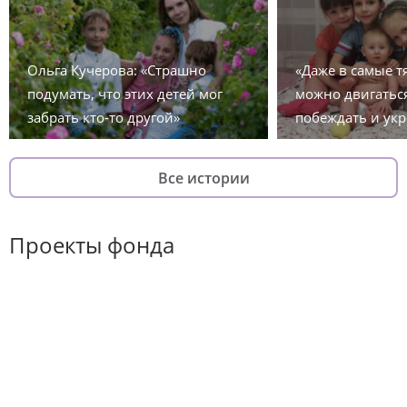
Ольга Кучерова: «Страшно
«Даже в самые 
подумать, что этих детей мог
можно двигаться
забрать кто-то другой»
побеждать и укр
Все истории
Проекты фонда