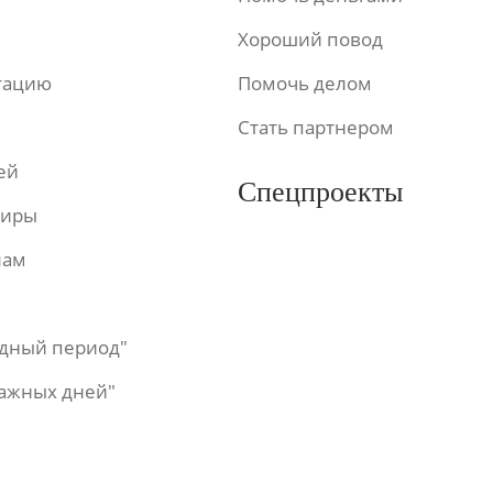
Хороший повод
ьтацию
Помочь делом
Стать партнером
ей
Спецпроекты
фиры
лам
одный период"
важных дней"