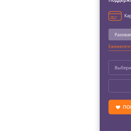
Поддержи
Кар
Разова
Ежемесячн
Выбери
ПО