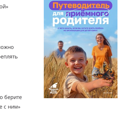
гой»
можно
реплять
о берите
е с ним»