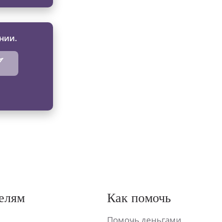
нии.
елям
Как помочь
Помочь деньгами