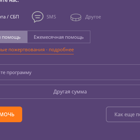
те нас:
та / СБП
SMS
Другое
я помощь
Ежемесячная помощь
ые пожертвования - подробнее
те программу
Другая сумма
МОЧЬ
Как еще 