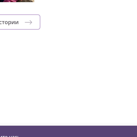
истории
зни детей из детских домов 