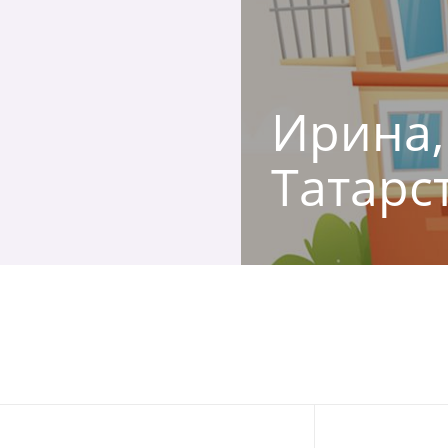
Ирина,
Татарс