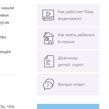
е нашли
Как работает база
ливых
видеоанкет
ругая
Как взять ребенка
тво.
в семью
щающее
Диагнозы
детей- сирот
Вопрос-ответ
ть, что