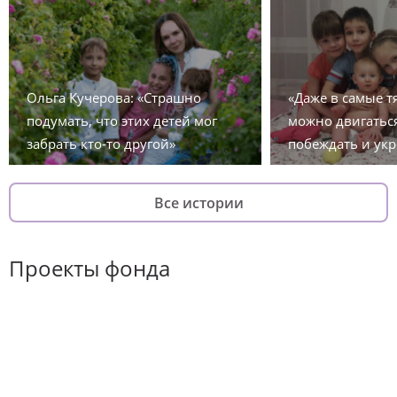
Ольга Кучерова: «Страшно
«Даже в самые 
подумать, что этих детей мог
можно двигаться
забрать кто-то другой»
побеждать и укр
Все истории
Проекты фонда