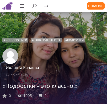
ПОМОЧЬ
#
ИСТОРИИСЕМЕЙ
#
НАШАВИДЕОАНКЕТА
#
ПОДРОСТКИ
Иоланта Качаева
25 июня 2026
«Подростки – это классно!»
0
1005
2