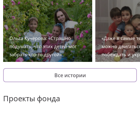
Ольга Кучерова: «Страшно
«Даже в самые 
подумать, что этих детей мог
можно двигаться
забрать кто-то другой»
побеждать и укр
Все истории
Проекты фонда