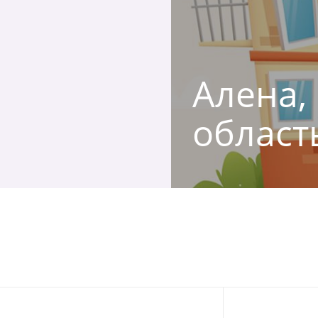
Алена,
област