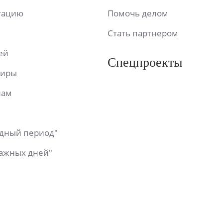
ьтацию
Помочь делом
Стать партнером
ей
Спецпроекты
фиры
лам
одный период"
важных дней"