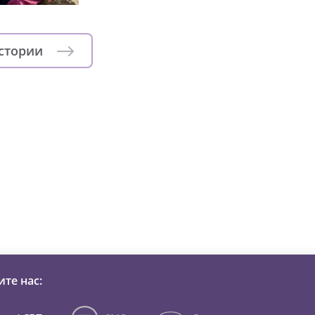
истории
зни детей из детских домов 
те нас: