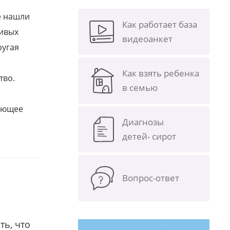
е нашли
Как работает база
ливых
видеоанкет
ругая
Как взять ребенка
тво.
в семью
щающее
Диагнозы
детей- сирот
Вопрос-ответ
ть, что