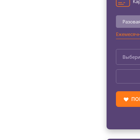
Кар
Разова
Ежемесячн
Выбери
ПО