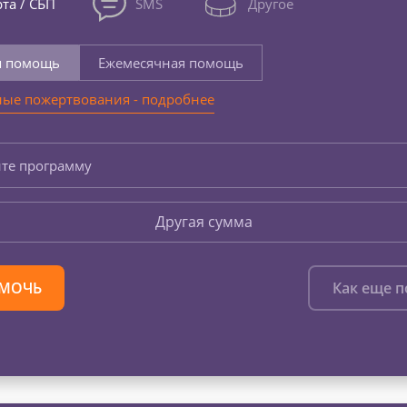
та / СБП
SMS
Другое
я помощь
Ежемесячная помощь
ые пожертвования - подробнее
те программу
Другая сумма
МОЧЬ
Как еще 