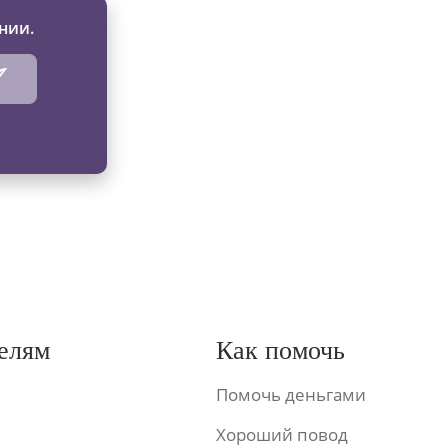
нии.
елям
Как помочь
Помочь деньгами
Хороший повод