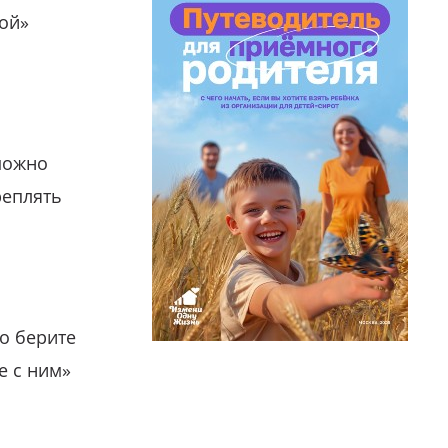
гой»
можно
реплять
о берите
е с ним»