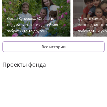
Ольга Кучерова: «Страшно
«Даже в самые 
подумать, что этих детей мог
можно двигаться
забрать кто-то другой»
побеждать и укр
Все истории
Проекты фонда