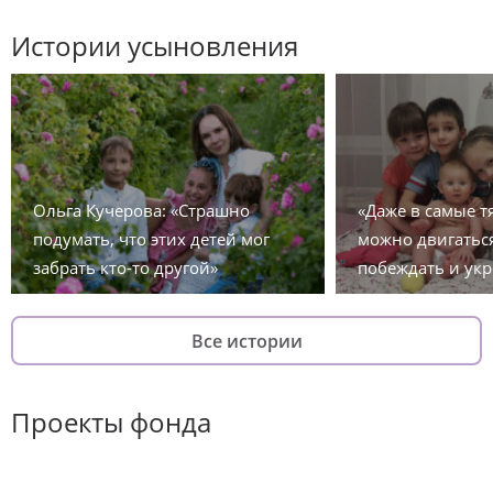
Истории усыновления
Ольга Кучерова: «Страшно
«Даже в самые 
подумать, что этих детей мог
можно двигаться
забрать кто-то другой»
побеждать и укр
Все истории
Проекты фонда