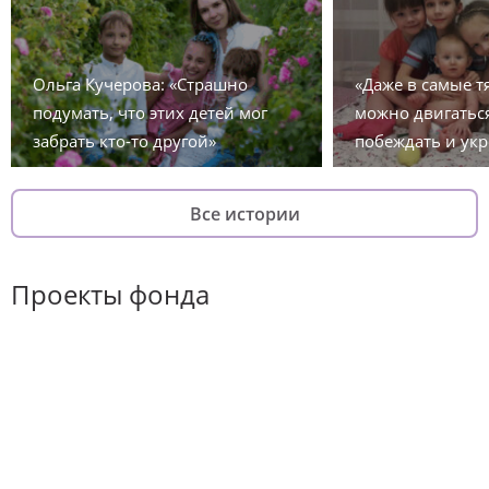
Ольга Кучерова: «Страшно
«Даже в самые 
подумать, что этих детей мог
можно двигаться
забрать кто-то другой»
побеждать и укр
Все истории
Проекты фонда