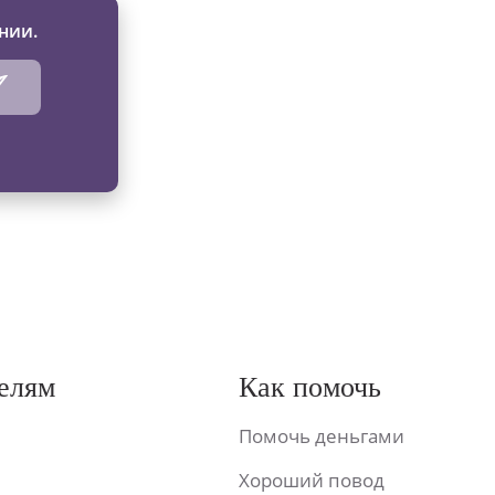
нии.
елям
Как помочь
Помочь деньгами
Хороший повод