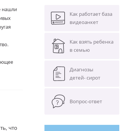
е нашли
Как работает база
ливых
видеоанкет
ругая
Как взять ребенка
тво.
в семью
щающее
Диагнозы
детей- сирот
Вопрос-ответ
ть, что