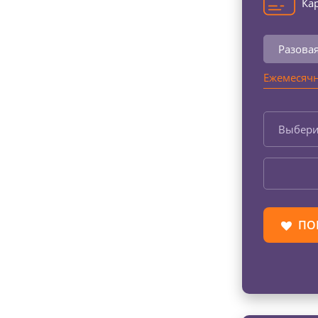
Кар
Разова
Ежемесячн
Выбери
ПО