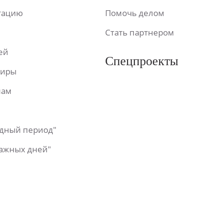
ьтацию
Помочь делом
Стать партнером
ей
Спецпроекты
фиры
лам
одный период"
важных дней"