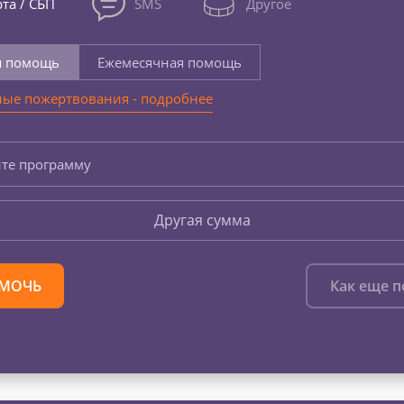
та / СБП
SMS
Другое
я помощь
Ежемесячная помощь
ые пожертвования - подробнее
те программу
Другая сумма
МОЧЬ
Как еще 