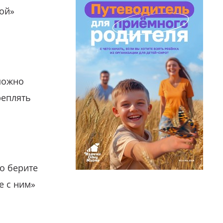
гой»
можно
реплять
о берите
е с ним»