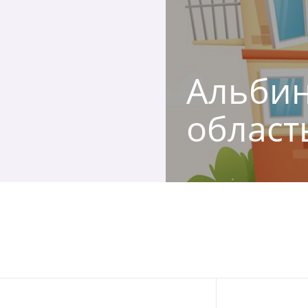
Альбин
област