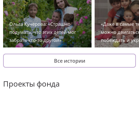
Ольга Кучерова: «Страшно
«Даже в самые 
подумать, что этих детей мог
можно двигаться
забрать кто-то другой»
побеждать и укр
Все истории
Проекты фонда