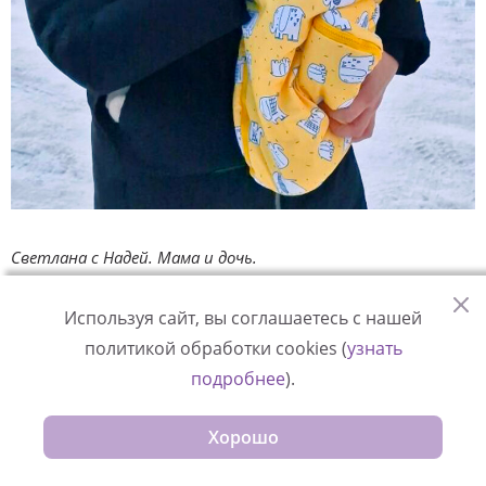
Светлана с Надей. Мама и дочь.
Используя сайт, вы соглашаетесь с нашей
Надюша очень смешно агукает. Ты ей что-то говоришь, а
политикой обработки cookies (
узнать
она отвечает по-своему, такая сообразительная. Очень
подробнее
).
милая!
Хорошо
Я еще дома знала, что это мой ребенок. Ехала и готова
была сразу в опеке написать согласие. Но по правилам