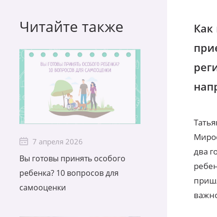
Читайте также
Как
при
рег
нап
Татья
Мирос
7 апреля 2026
два г
Вы готовы принять особого
ребен
ребенка? 10 вопросов для
пришл
самооценки
важно