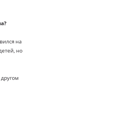
на?
овился на
детей, но
 другом