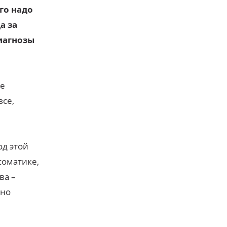
го надо
а за
диагнозы
не
все,
од этой
соматике,
ва –
 но