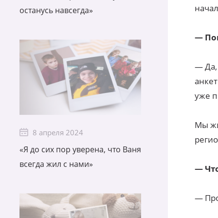
начал
останусь навсегда»
— По
— Да,
анкет
уже п
Мы жи
8 апреля 2024
регио
«Я до сих пор уверена, что Ваня
всегда жил с нами»
— Чт
— Про