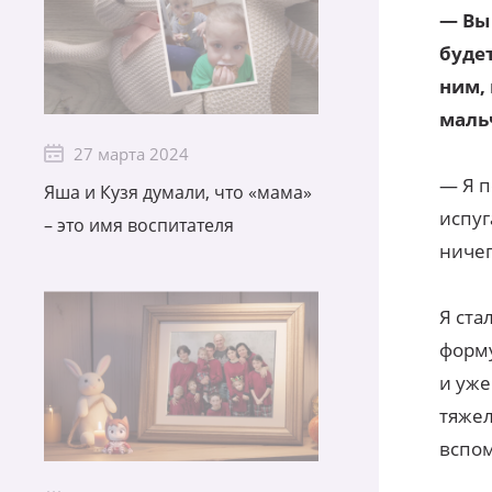
— Вы
будет
ним, 
маль
27 марта 2024
— Я п
Яша и Кузя думали, что «мама»
испуг
– это имя воспитателя
ничег
Я ста
форму
и уже
тяжел
вспом