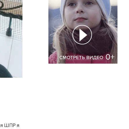
ия ШПР я