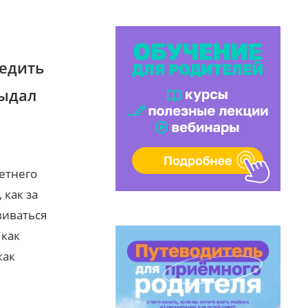
бедить
выдал
етнего
 как за
виваться
 как
как