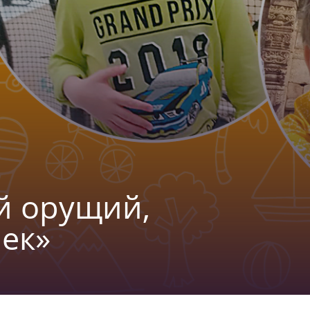
й орущий,
ек»