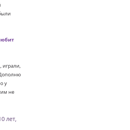
й
 были
любит
, играли,
 Дополню
о у
гим не
0 лет,