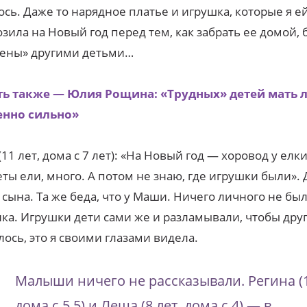
ось. Даже то нарядное платье и игрушка, которые я е
зила на Новый год перед тем, как забрать ее домой,
рены» другими детьми…
ть также — Юлия Рощина: «Трудных» детей мать 
енно сильно»
(11 лет, дома с 7 лет): «На Новый год — хоровод у елки
ты ели, много. А потом не знаю, где игрушки были».
 сына. Та же беда, что у Маши. Ничего личного не был
ка. Игрушки дети сами же и разламывали, чтобы дру
лось, это я своими глазами видела.
Малыши ничего не рассказывали. Регина (1
дома с 5,5) и Леша (8 лет, дома с 4) — в