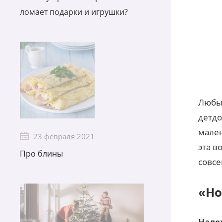
ломает подарки и игрушки?
Любые
детдо
мален
23 февраля 2021
эта в
Про блины
совсе
«Но
Наде