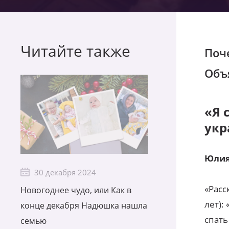
Читайте также
Поч
Объ
«Я 
укр
Юлия
30 декабря 2024
«Расс
Новогоднее чудо, или Как в
лет):
конце декабря Надюшка нашла
спать
семью