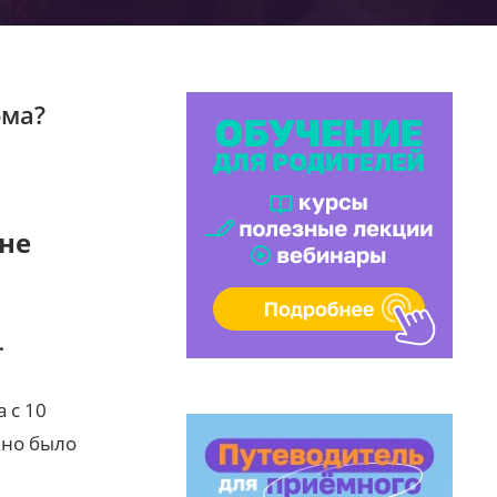
ома?
 не
.
 с 10
жно было