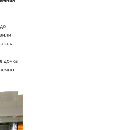
 до
озили
казала
е дочка
онечно