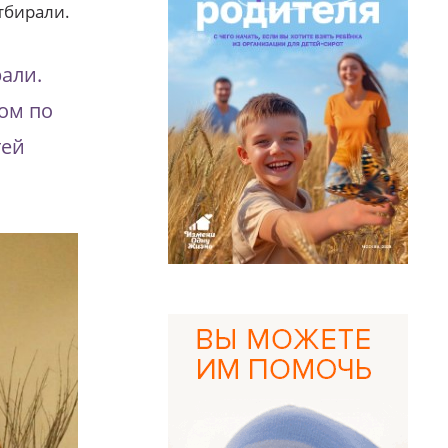
тбирали.
рали.
ом по
тей