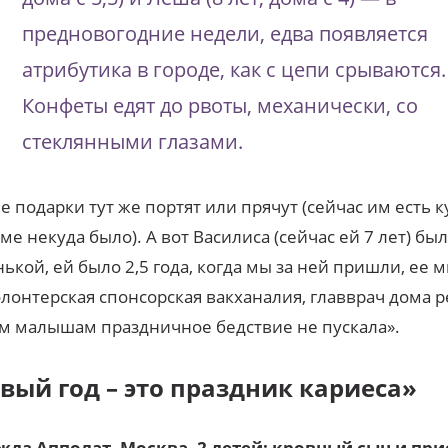
предновогодние недели, едва появляется
атрибутика в городе, как с цепи срываются.
Конфеты едят до рвоты, механически, со
стеклянными глазами.
 подарки тут же портят или прячут (сейчас им есть ку
ме некуда было). А вот Василиса (сейчас ей 7 лет) бы
ькой, ей было 2,5 года, когда мы за ней пришли, ее 
олонтерская спонсорская вакханалия, главврач дома р
м малышам праздничное бедствие не пускала».
вый год – это праздник кариеса»
жда Апполат, Москва. 2 детей: кровный сын и пр