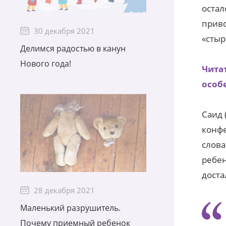
остал
приво
30 декабря 2021
«сты
Делимся радостью в канун
Нового года!
Чита
особ
Саид 
конфе
слова
ребен
доста
28 декабря 2021
Маленький разрушитель.
Почему приемный ребенок