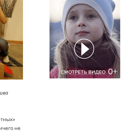
хива
етных»
ичего не