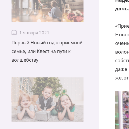
дочь.
«Прие
1 января 2021
Новог
Первый Новый год в приемной
очень
семье, или Квест на пути к
волон
волшебству
собст
даже 
же, э