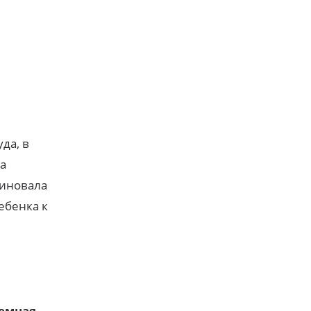
да, в
ла
миновала
ебенка к
иемная