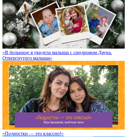
«В больнице я увидела малыша с синдромом Дауна.
Отвергнутого малыша»
«Подростки — это классно!»