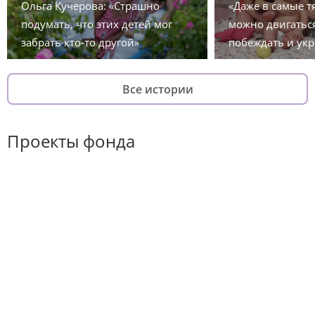
Ольга Кучерова: «Страшно
«Даже в самые 
подумать, что этих детей мог
можно двигаться
забрать кто-то другой»
побеждать и укр
Все истории
Проекты фонда