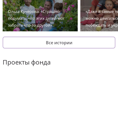
Ольга Кучерова: «Страшно
«Даже в самые 
подумать, что этих детей мог
можно двигаться
забрать кто-то другой»
побеждать и укр
Все истории
Проекты фонда