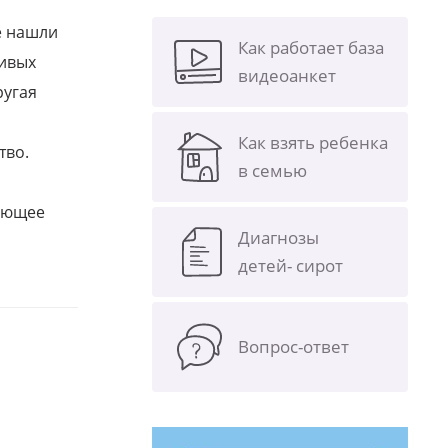
е нашли
Как работает база
ливых
видеоанкет
ругая
Как взять ребенка
тво.
в семью
щающее
Диагнозы
детей- сирот
Вопрос-ответ