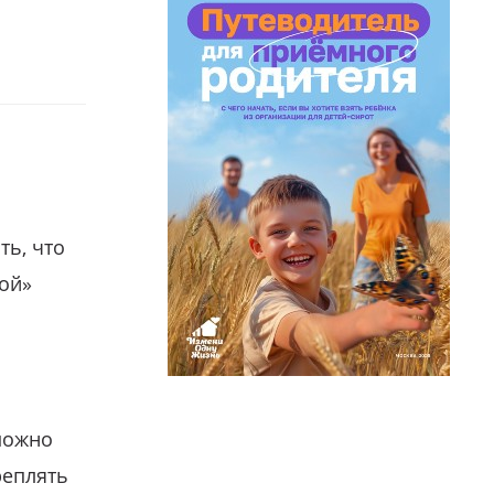
ть, что
гой»
можно
реплять