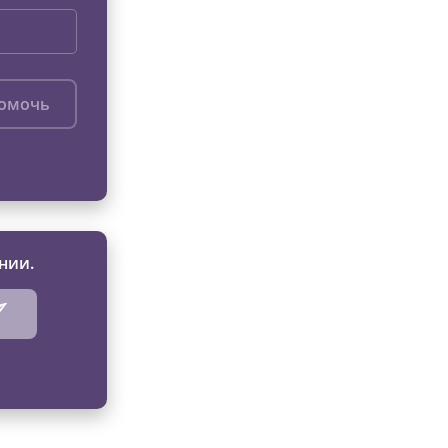
помочь
нии.