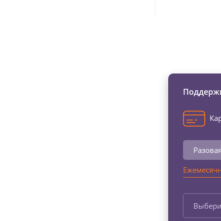
Изменяйте жи
Поддержи
Кар
Разова
Ежемесячн
Выбери