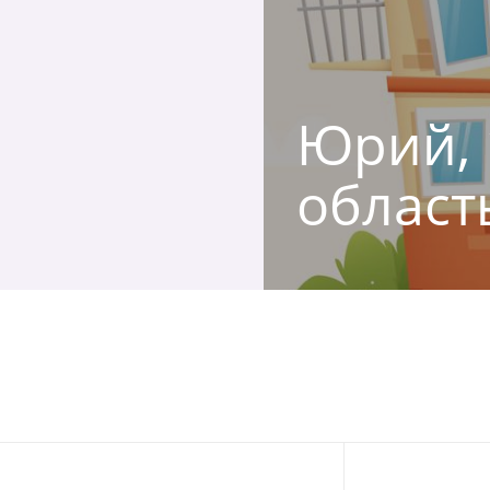
Юрий, 
област