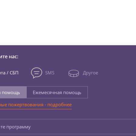
зни детей из детских домов 
те нас:
та / СБП
SMS
Другое
я помощь
Ежемесячная помощь
ые пожертвования - подробнее
те программу