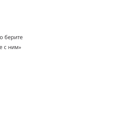
о берите
е с ним»