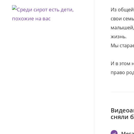
Из общей
свои семь
малышей, 
жизнь.
Мы стара
И в этом
право род
Видеоа
сняли 
Мег