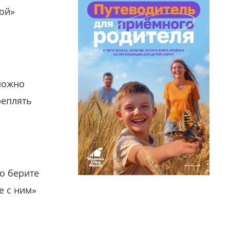
гой»
можно
реплять
о берите
е с ним»