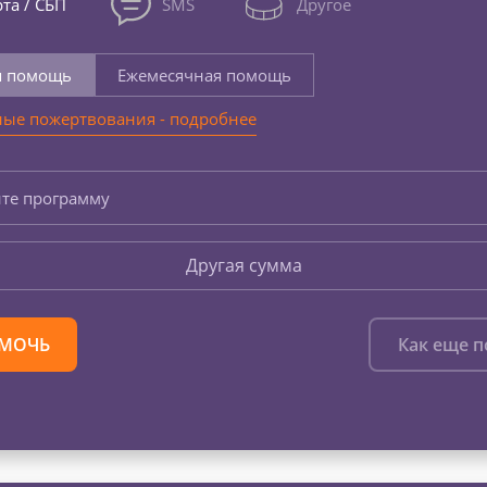
та / СБП
SMS
Другое
я помощь
Ежемесячная помощь
ые пожертвования - подробнее
те программу
Другая сумма
МОЧЬ
Как еще 