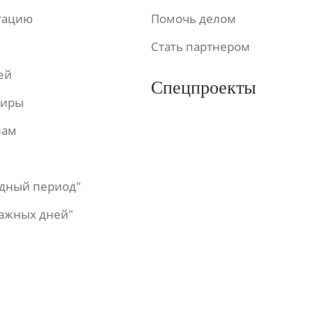
ьтацию
Помочь делом
Стать партнером
ей
Спецпроекты
фиры
лам
одный период"
важных дней"