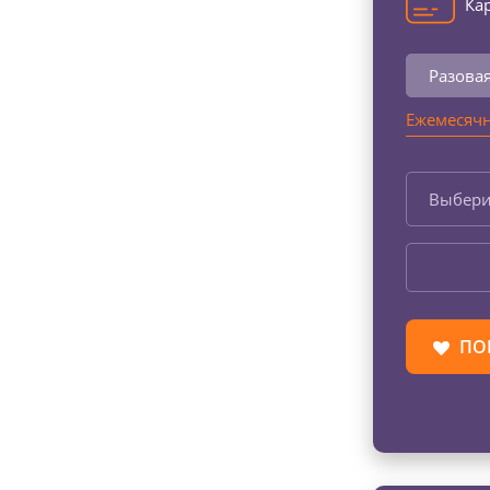
Кар
Разова
Ежемесячн
Выбери
ПО