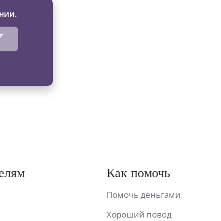
нии.
елям
Как помочь
Помочь деньгами
Хороший повод