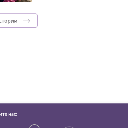
истории
зни детей из детских домов 
те нас: