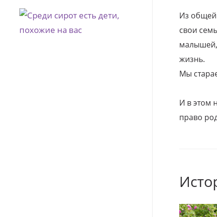
Из общей
свои семь
малышей, 
жизнь.
Мы стара
И в этом
право род
Исто