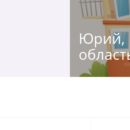
Юрий, 
област