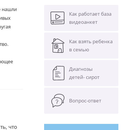
е нашли
Как работает база
ливых
видеоанкет
ругая
Как взять ребенка
тво.
в семью
щающее
Диагнозы
детей- сирот
Вопрос-ответ
ть, что