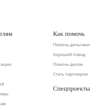
елям
Как помочь
Помочь деньгами
Хороший повод
ьтацию
Помочь делом
Стать партнером
ей
Спецпроекты
фиры
лам