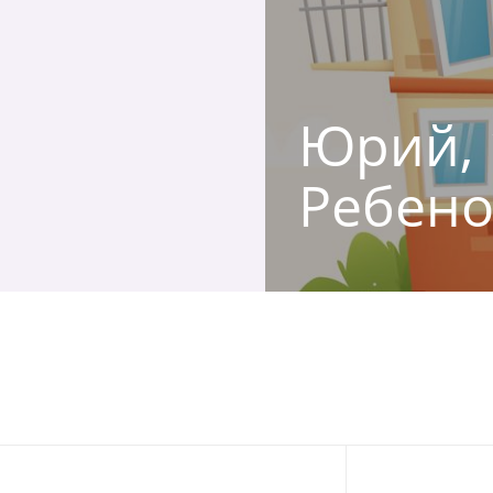
Юрий, 
Ребено