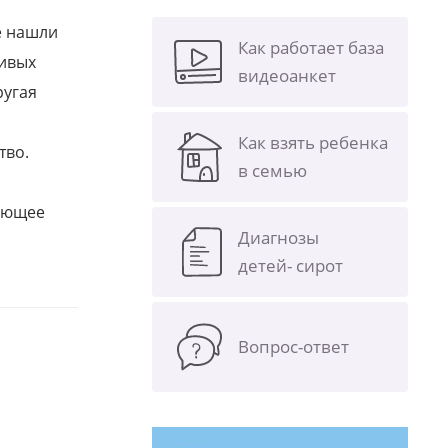
е нашли
Как работает база
ливых
видеоанкет
ругая
Как взять ребенка
тво.
в семью
щающее
Диагнозы
детей- сирот
Вопрос-ответ