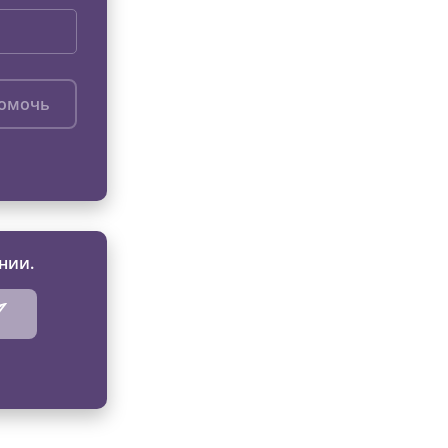
помочь
нии.