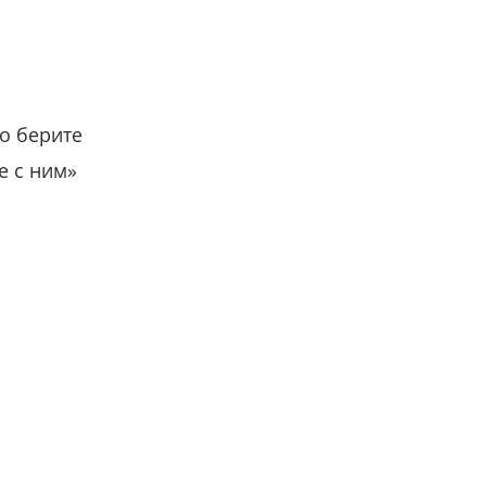
о берите
е с ним»