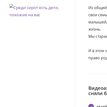
Из общей
свои семь
малышей, 
жизнь.
Мы стара
И в этом
право род
Видеоа
сняли 
stan