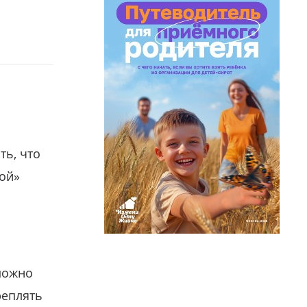
ть, что
гой»
можно
реплять