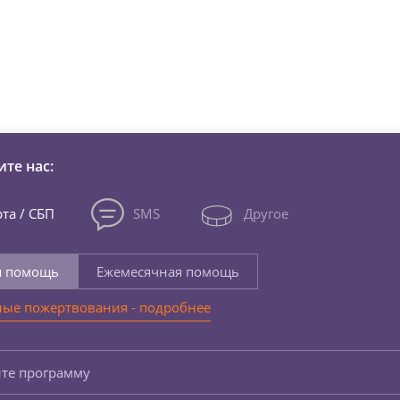
зни детей из детских домов 
те нас:
та / СБП
SMS
Другое
я помощь
Ежемесячная помощь
ые пожертвования - подробнее
те программу