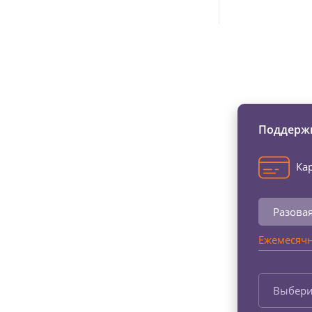
Изменяйте жи
Поддержи
Кар
Разова
Ежемесячн
Выбери