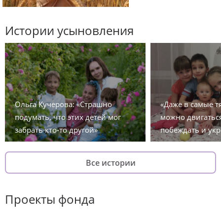
Истории усыновления
Ольга Кучерова: «Страшно
«Даже в самые 
подумать, что этих детей мог
можно двигаться
забрать кто-то другой»
побеждать и укр
Все истории
Проекты фонда