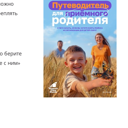
можно
реплять
о берите
е с ним»