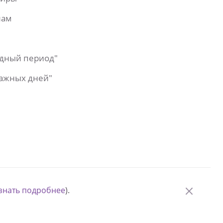
лам
одный период"
важных дней"
знать подробнее
).
© Измени одну жизнь