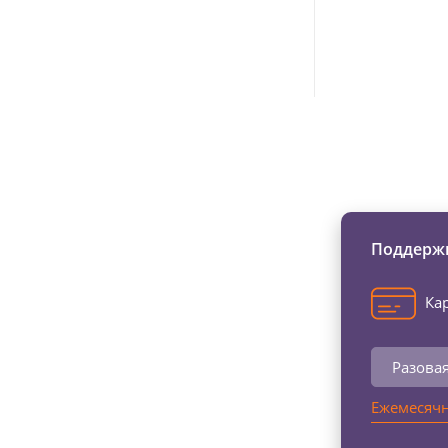
Изменяйте жи
Поддержи
Кар
Разова
Ежемесячн