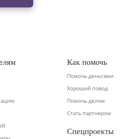
елям
Как помочь
Помочь деньгами
Хороший повод
ьтацию
Помочь делом
Стать партнером
ей
Спецпроекты
фиры