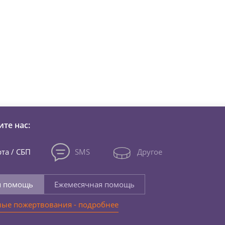
зни детей из детских домов 
те нас:
та / СБП
SMS
Другое
я помощь
Ежемесячная помощь
ые пожертвования - подробнее