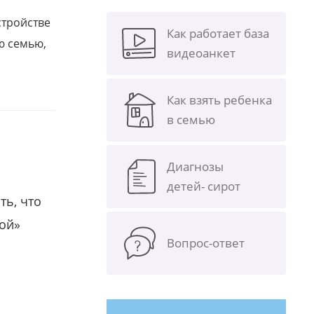
стройстве
Как работает база
ю семью,
видеоанкет
Как взять ребенка
в семью
Диагнозы
детей- сирот
ть, что
гой»
Вопрос-ответ