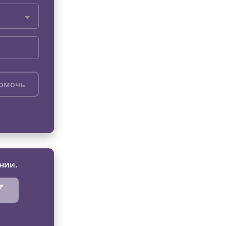
помочь
нии.