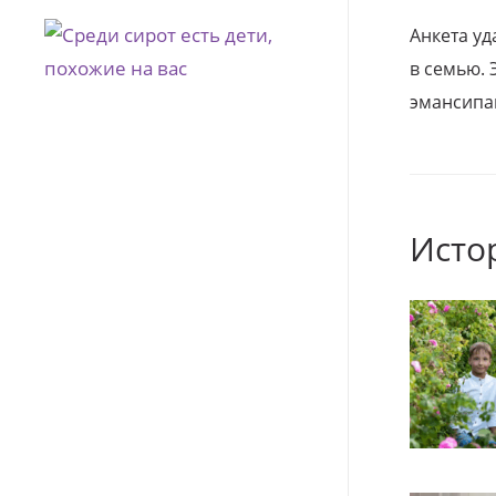
Анкета уд
в семью. 
эмансипа
Исто