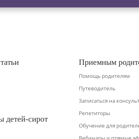
статьи
Приемным родит
Помощь родителям
Путеводитель
Записаться на консул
Репетиторы
ы детей-сирот
Обучение для родител
Вебинары и прямые э