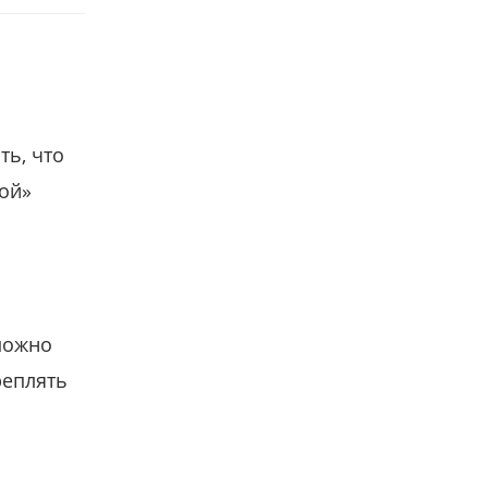
ть, что
гой»
можно
реплять