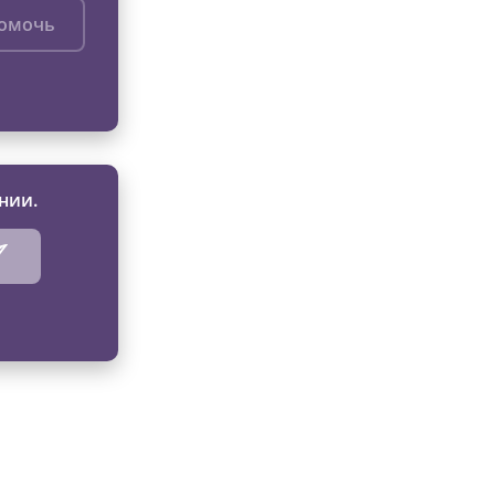
помочь
нии.