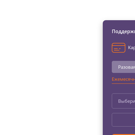
Изменяйте жи
Поддержи
Кар
Разова
Ежемесячн
Выбери