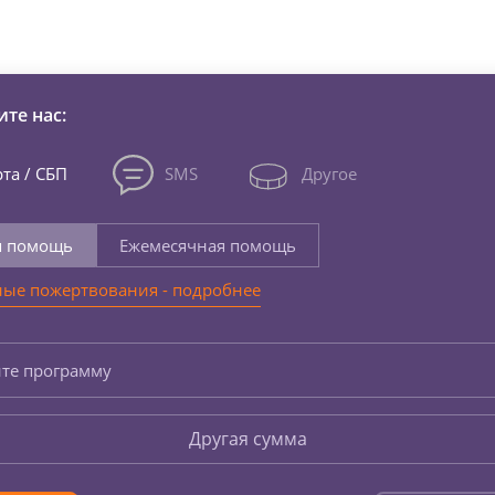
зни детей из детских домов 
те нас:
та / СБП
SMS
Другое
я помощь
Ежемесячная помощь
ые пожертвования - подробнее
те программу
Другая сумма