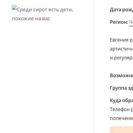
Дата рож
Регион:
Ч
Евгения р
артистичн
и регуляр
Возможны
Группа з
Куда обр
Телефон р
попечения