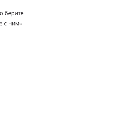
о берите
е с ним»