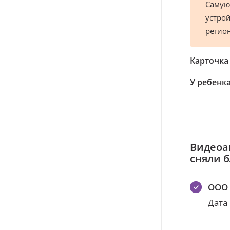
Самую
устрой
регио
Карточка
У ребенка
Видеоа
сняли 
ООО 
Дата