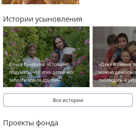
Истории усыновления
Ольга Кучерова: «Страшно
«Даже в самые 
подумать, что этих детей мог
можно двигаться
забрать кто-то другой»
побеждать и укр
Все истории
Проекты фонда