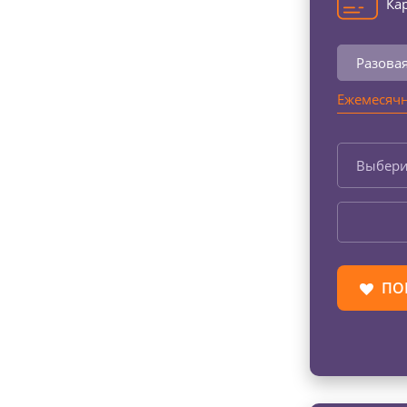
Кар
Разова
Ежемесячн
Выбери
ПО