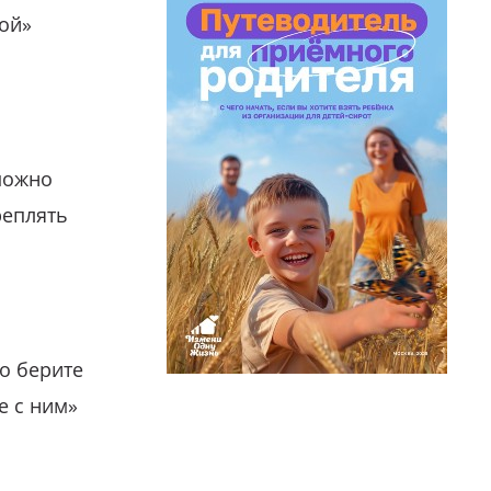
гой»
можно
реплять
о берите
е с ним»