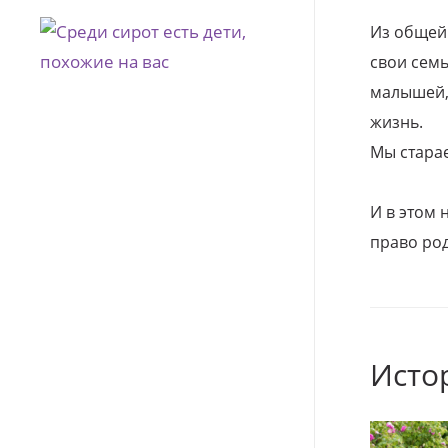
Из общей
свои семь
малышей, 
жизнь.
Мы стара
И в этом
право род
Исто