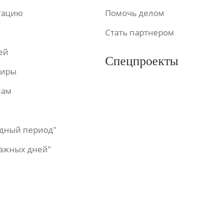
ьтацию
Помочь делом
Стать партнером
ей
Спецпроекты
фиры
лам
одный период"
важных дней"