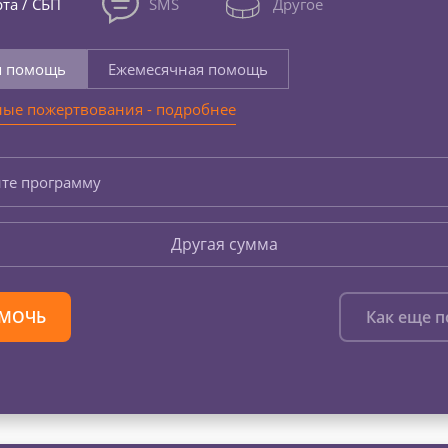
та / СБП
SMS
Другое
я помощь
Ежемесячная помощь
ые пожертвования - подробнее
те программу
Другая сумма
МОЧЬ
Как еще 