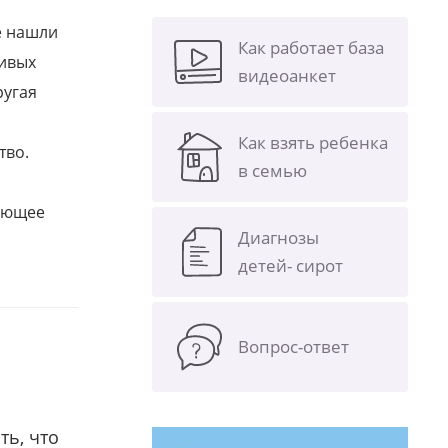
е нашли
Как работает база
ливых
видеоанкет
ругая
Как взять ребенка
тво.
в семью
щающее
Диагнозы
детей- сирот
Вопрос-ответ
ть, что