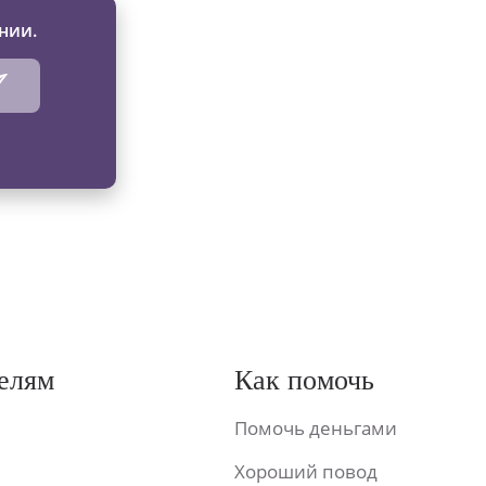
нии.
елям
Как помочь
Помочь деньгами
Хороший повод