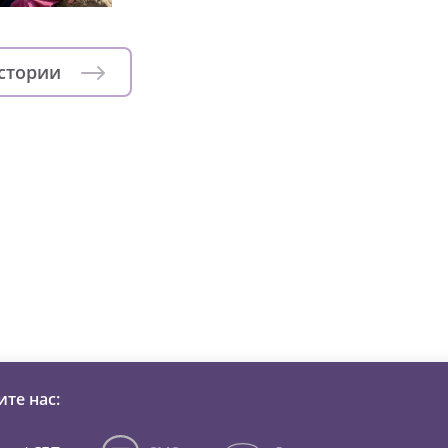
истории
зни детей из детских домов 
те нас: