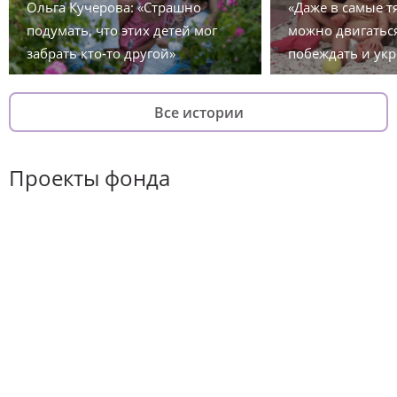
Ольга Кучерова: «Страшно
«Даже в самые 
подумать, что этих детей мог
можно двигаться
забрать кто-то другой»
побеждать и укр
Все истории
Проекты фонда